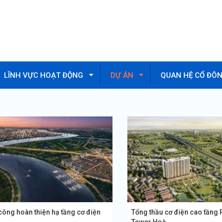
LĨNH VỰC HOẠT ĐỘNG
DỰ ÁN
QUAN HỆ CỔ ĐÔ
công hoàn thiện hạ tầng cơ điện
Tổng thầu cơ điện cao tầng
.
Tower Hoà...