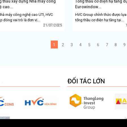
g thầu xây dựng Nhà máy công
Tổng thầu cơ điện hạ tầng d
 cao...
Eurowindow...
Nhà máy công nghệ cao UTI, HVC
HVC Group chính thức được lựa
 đóng vai trò là đơn vị...
tổng thầu cơ điện hạ tầng tại...
21/07/2025
1
2
3
4
5
6
7
8
9
ĐỐI TÁC LỚN