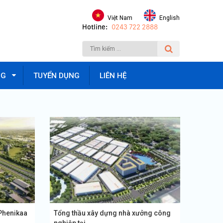
Việt Nam
English
Hotline:
0243 722 2888
NG
TUYỂN DỤNG
LIÊN HỆ
 Phenikaa
Tổng thầu xây dựng nhà xưởng công
nghiệp tại...