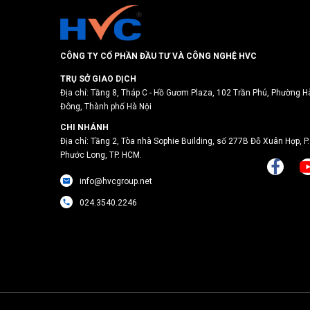
CÔNG TY CỔ PHẦN ĐẦU TƯ VÀ CÔNG NGHỆ HVC
TRỤ SỞ GIAO DỊCH
Địa chỉ: Tầng 8, Tháp C - Hồ Gươm Plaza, 102 Trần Phú, Phường H
Đông, Thành phố Hà Nội
CHI NHÁNH
Địa chỉ: Tầng 2, Tòa nhà Sophie Building, số 277B Đỗ Xuân Hợp, P.
Phước Long, TP. HCM.
info@hvcgroup.net
024.3540.2246