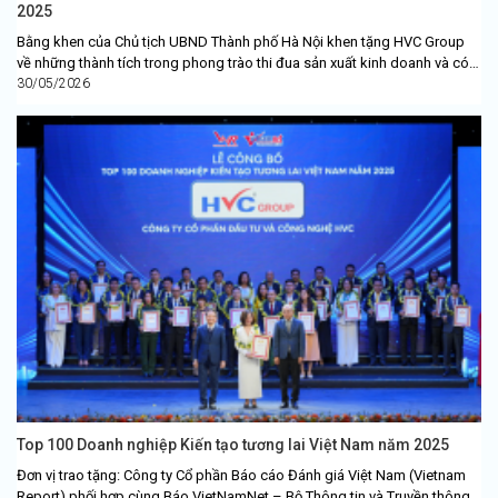
2025
Bằng khen của Chủ tịch UBND Thành phố Hà Nội khen tặng HVC Group
về những thành tích trong phong trào thi đua sản xuất kinh doanh và có
nhiều đóng góp...
30/05/2026
Top 100 Doanh nghiệp Kiến tạo tương lai Việt Nam năm 2025
Đơn vị trao tặng: Công ty Cổ phần Báo cáo Đánh giá Việt Nam (Vietnam
Report) phối hợp cùng Báo VietNamNet – Bộ Thông tin và Truyền thông.