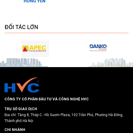
ĐỐI TÁC LỚN
CÔNG TY CỔ PHẦN ĐẦU TƯ VÀ CÔNG NGHỆ HVC
TRỤ SỞ GIAO DỊCH
Địa chỉ: Tầng 8, Tháp C - Hồ Gươm Plaza, 102 Trần Phú, Phường Hà Đông,
Thành phố Hà Nội
CHI NHÁNH