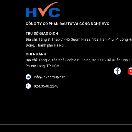
CÔNG TY CỔ PHẦN ĐẦU TƯ VÀ CÔNG NGHỆ HVC
TRỤ SỞ GIAO DỊCH
Địa chỉ: Tầng 8, Tháp C - Hồ Gươm Plaza, 102 Trần Phú, Phường H
Đông, Thành phố Hà Nội
CHI NHÁNH
Địa chỉ: Tầng 2, Tòa nhà Sophie Building, số 277B Đỗ Xuân Hợp, P.
Phước Long, TP. HCM.
info@hvcgroup.net
024.3540.2246