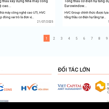
g thầu xây dựng Nhà máy công
Tổng thầu cơ điện hạ tầng d
 cao...
Eurowindow...
Nhà máy công nghệ cao UTI, HVC
HVC Group chính thức được lựa
 đóng vai trò là đơn vị...
tổng thầu cơ điện hạ tầng tại...
21/07/2025
1
2
3
4
5
6
7
8
9
ĐỐI TÁC LỚN