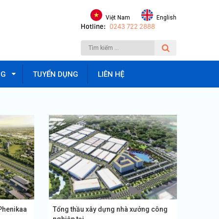
Việt Nam
English
Hotline:
0243 722 2888
NG
TUYỂN DỤNG
LIÊN HỆ
 Phenikaa
Tổng thầu xây dựng nhà xưởng công
nghiệp tại...