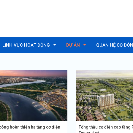
LĨNH VỰC HOẠT ĐỘNG
DỰ ÁN
QUAN HỆ CỔ ĐÔ
công hoàn thiện hạ tầng cơ điện
Tổng thầu cơ điện cao tầng
.
Tower Hoà...