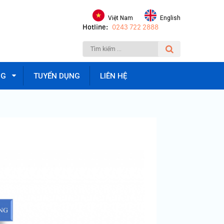
Việt Nam
English
Hotline:
0243 722 2888
NG
TUYỂN DỤNG
LIÊN HỆ