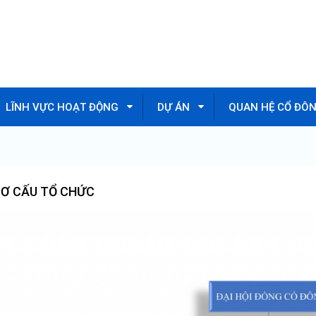
LĨNH VỰC HOẠT ĐỘNG
DỰ ÁN
QUAN HỆ CỔ ĐÔ
Ơ CẤU TỔ CHỨC