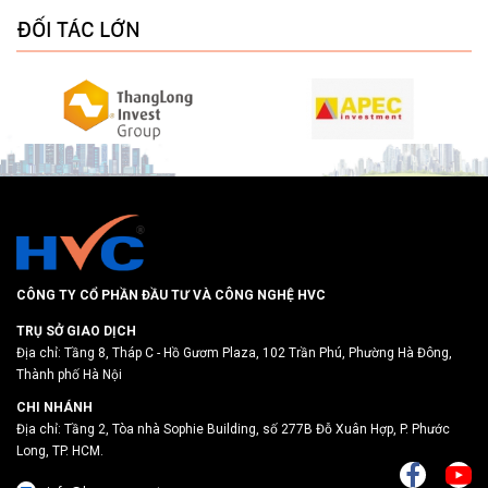
ĐỐI TÁC LỚN
CÔNG TY CỔ PHẦN ĐẦU TƯ VÀ CÔNG NGHỆ HVC
TRỤ SỞ GIAO DỊCH
Địa chỉ: Tầng 8, Tháp C - Hồ Gươm Plaza, 102 Trần Phú, Phường Hà Đông,
Thành phố Hà Nội
CHI NHÁNH
Địa chỉ: Tầng 2, Tòa nhà Sophie Building, số 277B Đỗ Xuân Hợp, P. Phước
Long, TP. HCM.