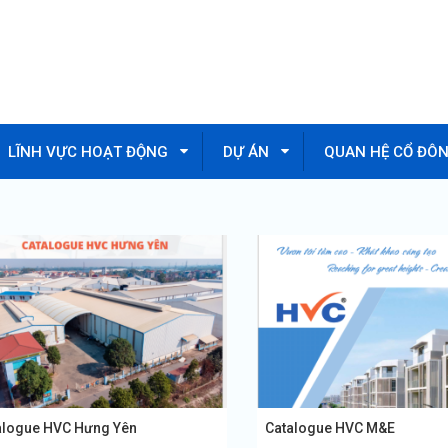
LĨNH VỰC HOẠT ĐỘNG
DỰ ÁN
QUAN HỆ CỔ ĐÔ
alogue HVC Hưng Yên
Catalogue HVC M&E