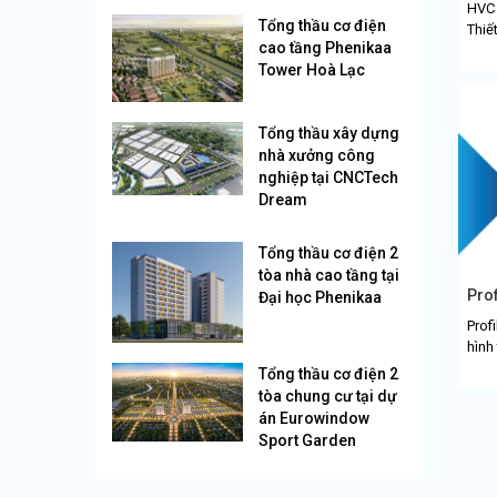
HVC 
Tổng thầu cơ điện
Thiết
cao tầng Phenikaa
than
Tower Hoà Lạc
được
Tổng thầu xây dựng
nhà xưởng công
nghiệp tại CNCTech
Dream
Tổng thầu cơ điện 2
tòa nhà cao tầng tại
Pro
Đại học Phenikaa
Prof
hình
tron
Tổng thầu cơ điện 2
điện
tòa chung cư tại dự
án Eurowindow
Sport Garden