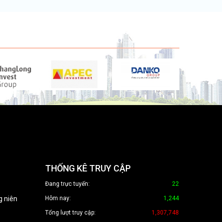
THỐNG KÊ TRUY CẬP
Đang trực tuyến:
22
g niên
Hôm nay:
1,244
Tổng lượt truy cập:
1,307,748