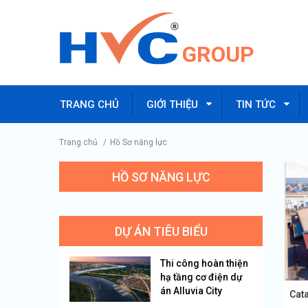
GROUP
TRANG CHỦ
GIỚI THIỆU
TIN TỨC
Trang chủ
/
Hồ Sơ năng lực
HỒ SƠ NĂNG LỰC
DỰ ÁN TIÊU BIỂU
Thi công hoàn thiện
hạ tầng cơ điện dự
án Alluvia City
Cat