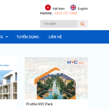
Việt Nam
English
Hotline:
0243 722 2888
NG
TUYỂN DỤNG
LIÊN HỆ
Profile HVC Park