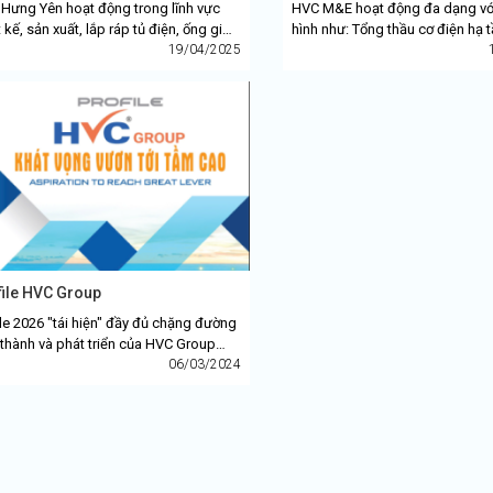
Hưng Yên hoạt động trong lĩnh vực
HVC M&E hoạt động đa dạng với
 kế, sản xuất, lắp ráp tủ điện, ống gió,
hình như: Tổng thầu cơ điện hạ t
g máng cáp. Sản phẩm của nhà máy
19/04/2025
điện cao tầng, cơ điện trung tâ
 nhiều đối tác...
mại, cơ điện hầm,...
file HVC Group
ile 2026 "tái hiện" đầy đủ chặng đường
 thành và phát triển của HVC Group
g các lĩnh vực hoạt động: Tổng thầu cơ
06/03/2024
 M&E; Tổng thầu công...