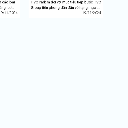
 các loại
HVC Park ra đời với mục tiêu tiếp bước HVC
ầng, cơ
Group tiên phong dẫn đầu về hạng mục tư
m thương
19/11/2024
vấn thiết kế, cung cấp lắp đặt chuyển giao
19/11/2024
công nghệ...