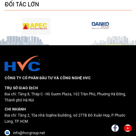
ĐỐI TÁC LỚN
CÔNG TY CỔ PHẦN ĐẦU TƯ VÀ CÔNG NGHỆ HVC
TRỤ SỞ GIAO DỊCH
Địa chỉ: Tầng 8, Tháp C - Hồ Gươm Plaza, 102 Trần Phú, Phường Hà Đông,
Thành phố Hà Nội
CHI NHÁNH
Địa chỉ: Tầng 2, Tòa nhà Sophie Building, số 277B Đỗ Xuân Hợp, P. Phước
Long, TP. HCM.
info@hvcgroup.net