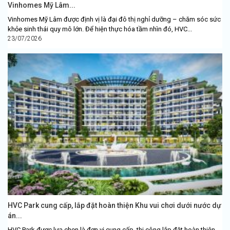
Vinhomes Mỹ Lâm...
Vinhomes Mỹ Lâm được định vị là đại đô thị nghỉ dưỡng – chăm sóc sức
khỏe sinh thái quy mô lớn. Để hiện thực hóa tầm nhìn đó, HVC...
23/07/2026
HVC Park cung cấp, lắp đặt hoàn thiện Khu vui chơi dưới nước dự
án...
HVC Park được lựa chọn là đơn vị cung cấp, thi công lắp đặt hoàn thiện