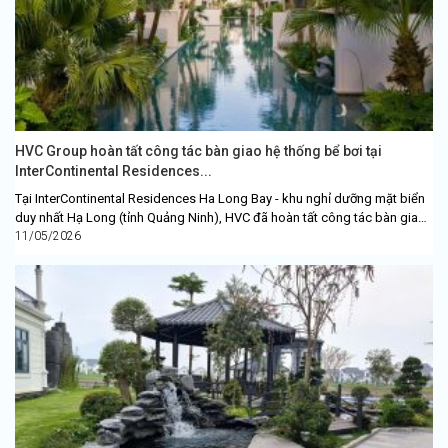
HVC Group hoàn tất công tác bàn giao hệ thống bể bơi tại
InterContinental Residences...
Tại InterContinental Residences Ha Long Bay - khu nghỉ dưỡng mặt biển
duy nhất Hạ Long (tỉnh Quảng Ninh), HVC đã hoàn tất công tác bàn giao
hệ thống bể...
11/05/2026