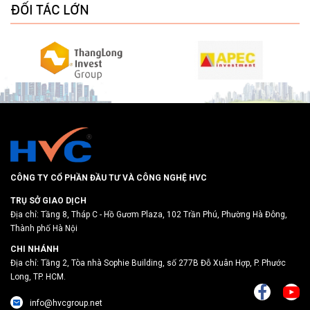
ĐỐI TÁC LỚN
CÔNG TY CỔ PHẦN ĐẦU TƯ VÀ CÔNG NGHỆ HVC
TRỤ SỞ GIAO DỊCH
Địa chỉ: Tầng 8, Tháp C - Hồ Gươm Plaza, 102 Trần Phú, Phường Hà Đông,
Thành phố Hà Nội
CHI NHÁNH
Địa chỉ: Tầng 2, Tòa nhà Sophie Building, số 277B Đỗ Xuân Hợp, P. Phước
Long, TP. HCM.
info@hvcgroup.net