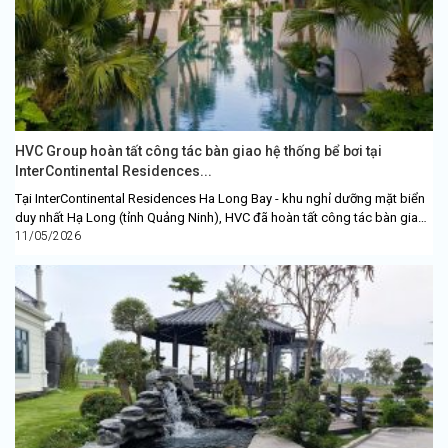
HVC Group hoàn tất công tác bàn giao hệ thống bể bơi tại
InterContinental Residences...
Tại InterContinental Residences Ha Long Bay - khu nghỉ dưỡng mặt biển
duy nhất Hạ Long (tỉnh Quảng Ninh), HVC đã hoàn tất công tác bàn giao
hệ thống bể...
11/05/2026