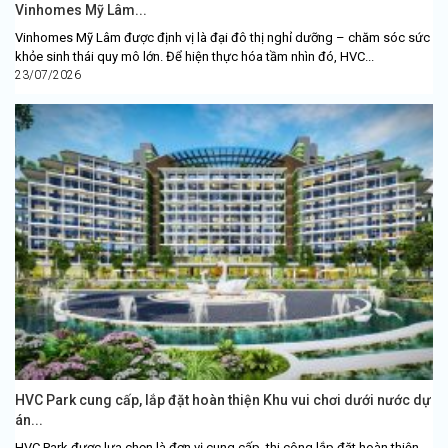
Vinhomes Mỹ Lâm...
Vinhomes Mỹ Lâm được định vị là đại đô thị nghỉ dưỡng – chăm sóc sức
khỏe sinh thái quy mô lớn. Để hiện thực hóa tầm nhìn đó, HVC...
23/07/2026
HVC Park cung cấp, lắp đặt hoàn thiện Khu vui chơi dưới nước dự
án...
HVC Park được lựa chọn là đơn vị cung cấp, thi công lắp đặt hoàn thiện