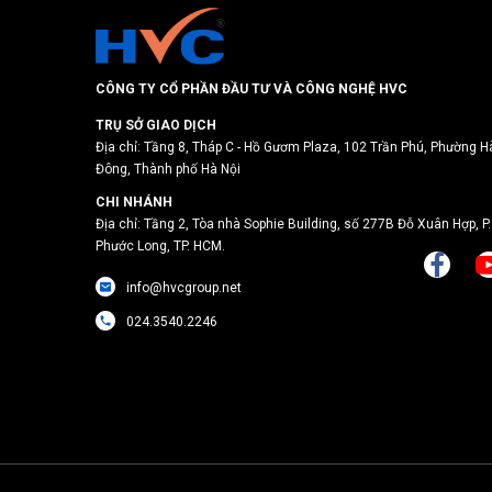
CÔNG TY CỔ PHẦN ĐẦU TƯ VÀ CÔNG NGHỆ HVC
TRỤ SỞ GIAO DỊCH
Địa chỉ: Tầng 8, Tháp C - Hồ Gươm Plaza, 102 Trần Phú, Phường H
Đông, Thành phố Hà Nội
CHI NHÁNH
Địa chỉ: Tầng 2, Tòa nhà Sophie Building, số 277B Đỗ Xuân Hợp, P.
Phước Long, TP. HCM.
info@hvcgroup.net
024.3540.2246