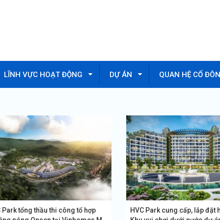
LĨNH VỰC HOẠT ĐỘNG
DỰ ÁN
QUAN HỆ CỔ ĐÔ
Park tổng thầu thi công tổ hợp
HVC Park cung cấp, lắp đặt 
áng nóng Onsen tại Vinhomes Mỹ
Khu vui chơi dưới nước dự án