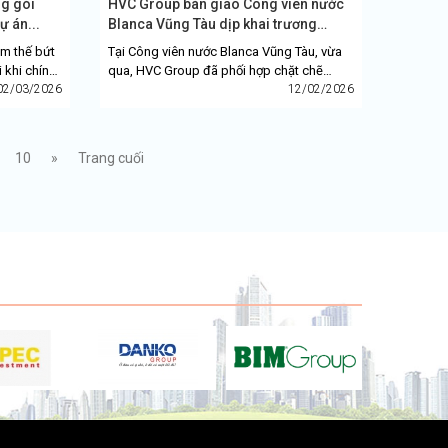
ng gói
HVC Group bàn giao Công viên nước
ự án...
Blanca Vũng Tàu dịp khai trương
trước Tết...
m thế bứt
Tại Công viên nước Blanca Vũng Tàu, vừa
 khi chính
qua, HVC Group đã phối hợp chặt chẽ
cơ điện cho
02/03/2026
cùng chủ đầu tư và các đơn vị nhà thầu
12/02/2026
khác triển khai chiến...
10
»
Trang cuối