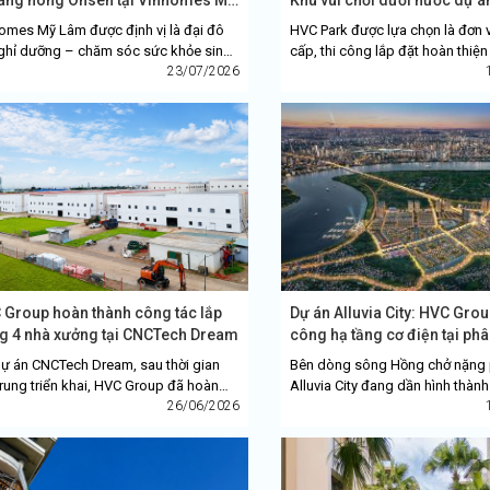
..
omes Mỹ Lâm được định vị là đại đô
HVC Park được lựa chọn là đơn 
nghỉ dưỡng – chăm sóc sức khỏe sinh
cấp, thi công lắp đặt hoàn thiện
 quy mô lớn. Để hiện thực hóa tầm nhìn
23/07/2026
công nghệ và thiết bị trò chơi c
HVC...
nước tại dự...
 Group hoàn thành công tác lắp
Dự án Alluvia City: HVC Grou
g 4 nhà xưởng tại CNCTech Dream
công hạ tầng cơ điện tại phâ
dự án CNCTech Dream, sau thời gian
Bên dòng sông Hồng chở nặng 
trung triển khai, HVC Group đã hoàn
Alluvia City đang dần hình thàn
h công tác lắp dựng kết cấu cho 4 nhà
26/06/2026
biểu tượng mới của xu hướng đô 
 số 17, 18,...
thái và chăm sóc sức...