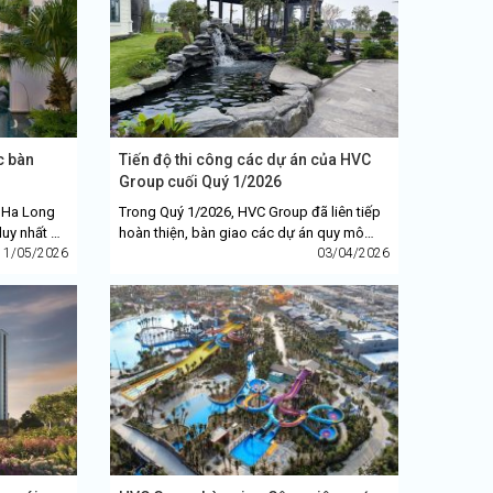
c bàn
Tiến độ thi công các dự án của HVC
Group cuối Quý 1/2026
...
s Ha Long
Trong Quý 1/2026, HVC Group đã liên tiếp
duy nhất Hạ
hoàn thiện, bàn giao các dự án quy mô
 hoàn tất
11/05/2026
như: Blanca Vũng Tàu, The Manor Lào Cai,
03/04/2026
.
Nhà máy sản xuất ATR....