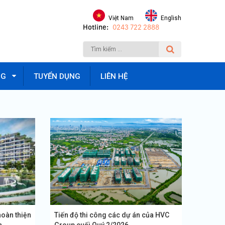
Việt Nam
English
Hotline:
0243 722 2888
NG
TUYỂN DỤNG
LIÊN HỆ
hoàn thiện
Tiến độ thi công các dự án của HVC
...
Group cuối Quý 2/2026