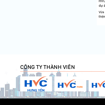
HVC
dự 
sản.
Vừa 
thiệ
quy 
mại 
CÔNG TY THÀNH VIÊN