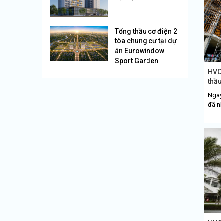
Tổng thầu cơ điện 2
tòa chung cư tại dự
án Eurowindow
Sport Garden
HVC 
thầu
Ngay
đã n
nhằm
điện 