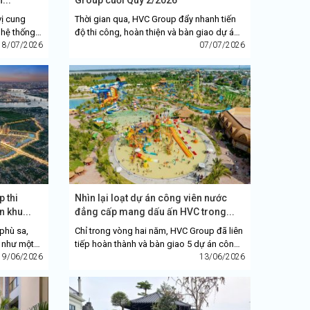
vị cung
Thời gian qua, HVC Group đẩy nhanh tiến
 hệ thống
độ thi công, hoàn thiện và bàn giao dự án
ông viên
18/07/2026
Intercon Residences Ha Long Bay (Quảng
07/07/2026
Ninh) cùng 4 nhà xưởng công...
p thi
Nhìn lại loạt dự án công viên nước
n khu...
đẳng cấp mang dấu ấn HVC trong...
phù sa,
Chỉ trong vòng hai năm, HVC Group đã liên
h như một
tiếp hoàn thành và bàn giao 5 dự án công
thị sinh
19/06/2026
viên nước quy mô lớn cho chủ đầu tư
13/06/2026
Vingroup, Sun...