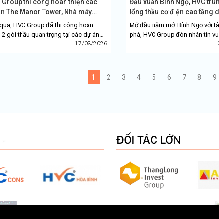
 Group thi công hoàn thiện các
Đầu xuân Bính Ngọ, HVC trú
án The Manor Tower, Nhà máy
tổng thầu cơ điện cao tầng d
..
qua, HVC Group đã thi công hoàn
Mở đầu năm mới Bính Ngọ với tâ
n 2 gói thầu quan trọng tại các dự án
phá, HVC Group đón nhận tin vui
mô, gồm: cơ điện trung tâm thương
17/03/2026
thức trở thành đơn vị tổng thầu 
thuộc The Manor...
dự...
1
2
3
4
5
6
7
8
9
ĐỐI TÁC LỚN