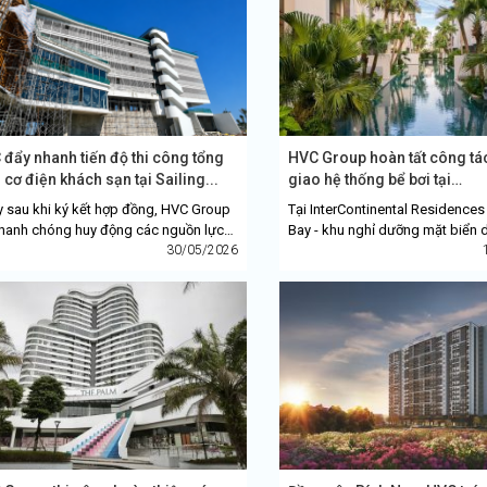
đẩy nhanh tiến độ thi công tổng
HVC Group hoàn tất công tá
 cơ điện khách sạn tại Sailing...
giao hệ thống bể bơi tại
InterContinental Residences
 sau khi ký kết hợp đồng, HVC Group
Tại InterContinental Residence
hanh chóng huy động các nguồn lực
Bay - khu nghỉ dưỡng mặt biển 
 triển khai đồng bộ gói tổng thầu cơ
30/05/2026
Long (tỉnh Quảng Ninh), HVC đã
tại khu khách...
công tác bàn giao hệ thống bể..