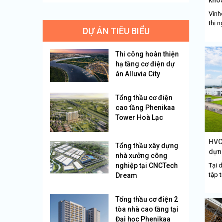
Lâm.
Vinh
thị 
DỰ ÁN TIÊU BIỂU
thái
đó, 
Thi công hoàn thiện
hạ tầng cơ điện dự
án Alluvia City
Tổng thầu cơ điện
cao tầng Phenikaa
Tower Hoà Lạc
HVC
Tổng thầu xây dựng
dựn
nhà xưởng công
nghiệp tại CNCTech
Tại 
tập 
Dream
thàn
xưởng
Tổng thầu cơ điện 2
tòa nhà cao tầng tại
Đại học Phenikaa