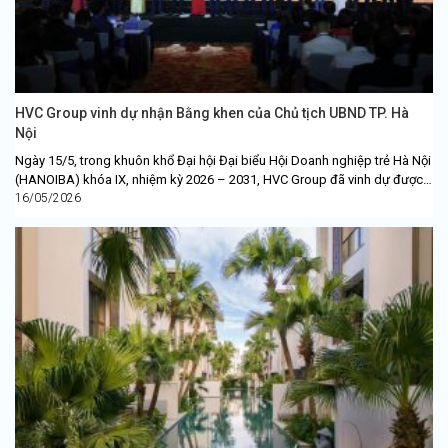
HVC Group vinh dự nhận Bằng khen của Chủ tịch UBND TP. Hà
Nội
Ngày 15/5, trong khuôn khổ Đại hội Đại biểu Hội Doanh nghiệp trẻ Hà Nội
(HANOIBA) khóa IX, nhiệm kỳ 2026 – 2031, HVC Group đã vinh dự được
Chủ...
16/05/2026