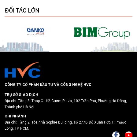
ĐỐI TÁC LỚN
CÔNG TY CỔ PHẦN ĐẦU TƯ VÀ CÔNG NGHỆ HVC
TRỤ SỞ GIAO DỊCH
Địa chỉ: Tầng 8, Tháp C - Hồ Gươm Plaza, 102 Trần Phú, Phường Hà Đông,
Thành phố Hà Nội
CHI NHÁNH
Địa chỉ: Tầng 2, Tòa nhà Sophie Building, số 277B Đỗ Xuân Hợp, P. Phước
Long, TP. HCM.