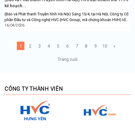
kế hoạch...
(Báo và Phát thanh Truyền hình Hà Nội) Sáng 15/4, tại Hà Nội, Công ty Cổ
phần Đầu tư và Công nghệ HVC (HVC Group, mã chứng khoán HVH) tổ...
16/04/2026
1
2
3
4
5
6
7
8
9
10
»
Trang cuối
CÔNG TY THÀNH VIÊN