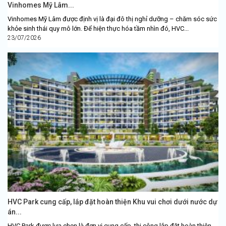
Vinhomes Mỹ Lâm...
Vinhomes Mỹ Lâm được định vị là đại đô thị nghỉ dưỡng – chăm sóc sức
khỏe sinh thái quy mô lớn. Để hiện thực hóa tầm nhìn đó, HVC...
23/07/2026
HVC Park cung cấp, lắp đặt hoàn thiện Khu vui chơi dưới nước dự
án...
HVC Park được lựa chọn là đơn vị cung cấp, thi công lắp đặt hoàn thiện