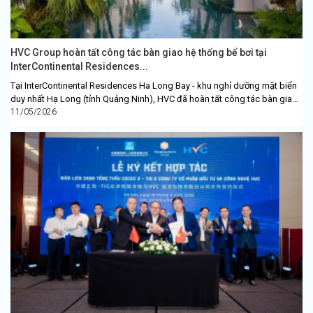
HVC Group hoàn tất công tác bàn giao hệ thống bể bơi tại
InterContinental Residences...
Tại InterContinental Residences Ha Long Bay - khu nghỉ dưỡng mặt biển
duy nhất Hạ Long (tỉnh Quảng Ninh), HVC đã hoàn tất công tác bàn giao
hệ thống bể...
11/05/2026