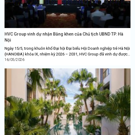
HVC Group vinh dự nhận Bằng khen của Chủ tịch UBND TP. Hà
Nội
Ngày 15/5, trong khuôn khổ Đại hội Đại biểu Hội Doanh nghiệp trẻ Hà Nội
(HANOIBA) khóa IX, nhiệm kỳ 2026 – 2031, HVC Group đã vinh dự được
Chủ...
16/05/2026