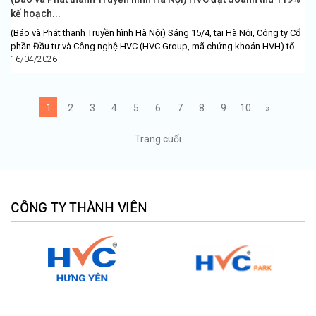
kế hoạch...
(Báo và Phát thanh Truyền hình Hà Nội) Sáng 15/4, tại Hà Nội, Công ty Cổ
phần Đầu tư và Công nghệ HVC (HVC Group, mã chứng khoán HVH) tổ...
16/04/2026
1
2
3
4
5
6
7
8
9
10
»
Trang cuối
CÔNG TY THÀNH VIÊN