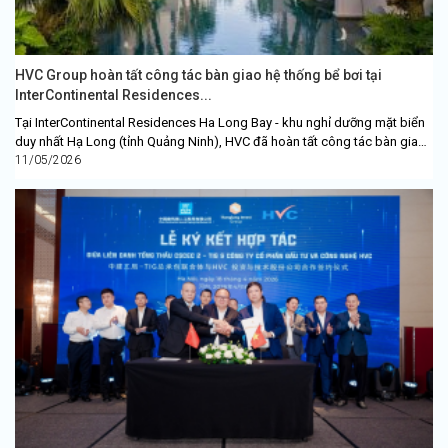
HVC Group hoàn tất công tác bàn giao hệ thống bể bơi tại
InterContinental Residences...
Tại InterContinental Residences Ha Long Bay - khu nghỉ dưỡng mặt biển
duy nhất Hạ Long (tỉnh Quảng Ninh), HVC đã hoàn tất công tác bàn giao
hệ thống bể...
11/05/2026