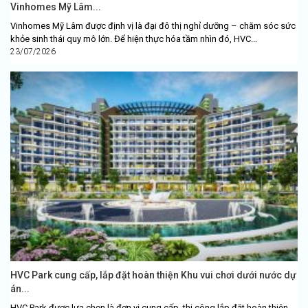
Vinhomes Mỹ Lâm...
Vinhomes Mỹ Lâm được định vị là đại đô thị nghỉ dưỡng – chăm sóc sức
khỏe sinh thái quy mô lớn. Để hiện thực hóa tầm nhìn đó, HVC...
23/07/2026
HVC Park cung cấp, lắp đặt hoàn thiện Khu vui chơi dưới nước dự
án...
HVC Park được lựa chọn là đơn vị cung cấp, thi công lắp đặt hoàn thiện