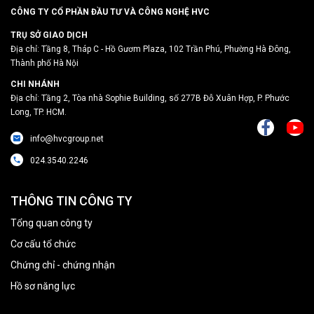
CÔNG TY CỔ PHẦN ĐẦU TƯ VÀ CÔNG NGHỆ HVC
TRỤ SỞ GIAO DỊCH
Địa chỉ: Tầng 8, Tháp C - Hồ Gươm Plaza, 102 Trần Phú, Phường Hà Đông,
Thành phố Hà Nội
CHI NHÁNH
Địa chỉ: Tầng 2, Tòa nhà Sophie Building, số 277B Đỗ Xuân Hợp, P. Phước
Long, TP. HCM.
info@hvcgroup.net
024.3540.2246
THÔNG TIN CÔNG TY
Tổng quan công ty
Cơ cấu tổ chức
Chứng chỉ - chứng nhận
Hồ sơ năng lực