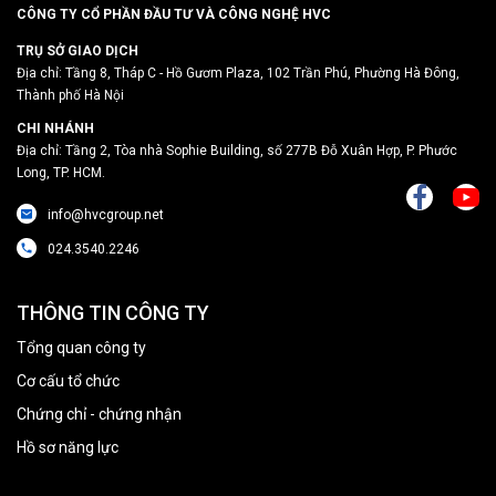
CÔNG TY CỔ PHẦN ĐẦU TƯ VÀ CÔNG NGHỆ HVC
TRỤ SỞ GIAO DỊCH
Địa chỉ: Tầng 8, Tháp C - Hồ Gươm Plaza, 102 Trần Phú, Phường Hà Đông,
Thành phố Hà Nội
CHI NHÁNH
Địa chỉ: Tầng 2, Tòa nhà Sophie Building, số 277B Đỗ Xuân Hợp, P. Phước
Long, TP. HCM.
info@hvcgroup.net
024.3540.2246
THÔNG TIN CÔNG TY
Tổng quan công ty
Cơ cấu tổ chức
Chứng chỉ - chứng nhận
Hồ sơ năng lực