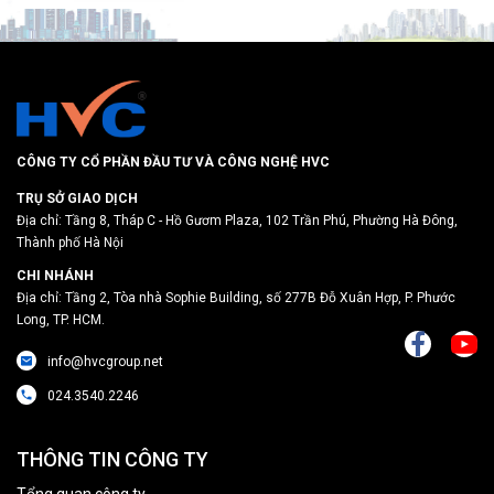
CÔNG TY CỔ PHẦN ĐẦU TƯ VÀ CÔNG NGHỆ HVC
TRỤ SỞ GIAO DỊCH
Địa chỉ: Tầng 8, Tháp C - Hồ Gươm Plaza, 102 Trần Phú, Phường Hà Đông,
Thành phố Hà Nội
CHI NHÁNH
Địa chỉ: Tầng 2, Tòa nhà Sophie Building, số 277B Đỗ Xuân Hợp, P. Phước
Long, TP. HCM.
info@hvcgroup.net
024.3540.2246
THÔNG TIN CÔNG TY