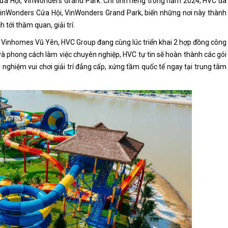
a Hội, VinWonders Grand Park. Chỉ tính riêng trong năm 2024, HVC đã
 VinWonders Cửa Hội, VinWonders Grand Park, biến những nơi này thành
tới thăm quan, giải trí.
ại Vinhomes Vũ Yên, HVC Group đang cùng lúc triển khai 2 hợp đồng công
và phong cách làm việc chuyên nghiệp, HVC tự tin sẽ hoàn thành các gói
nghiệm vui chơi giải trí đẳng cấp, xứng tầm quốc tế ngay tại trung tâm