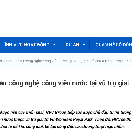
LĨNH VỰC HOẠT ĐỘNG
DỰ ÁN
QUAN HỆ CỔ ĐÔ
 là tổng thầu công nghệ công viên nước tại vũ trụ giải trí VinWonders Royal Par
u công nghệ công viên nước tại vũ trụ giải
ược tích cực triển khai, HVC Group tiếp tục được chủ đầu tư tin tưởng
ên nước thuộc vũ trụ giải trí VinWonders
Royal Park
. Theo đó, HVC sẽ thi
hơi từ bể kid, sông lười, bể tạo sóng đến các đường trượt mạo hiểm.