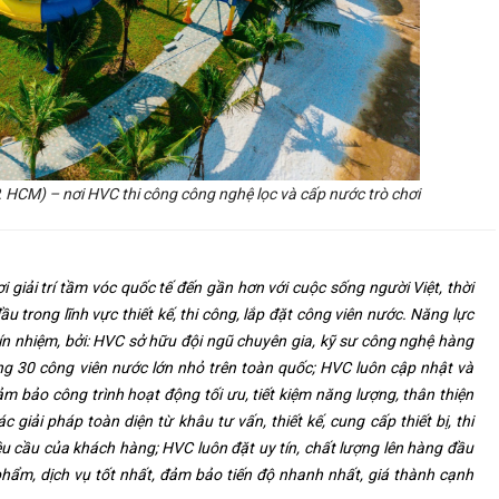
HCM) – nơi HVC thi công công nghệ lọc và cấp nước trò chơi
giải trí tầm vóc quốc tế đến gần hơn với cuộc sống người Việt, thời
u trong lĩnh vực thiết kế, thi công, lắp đặt công viên nước. Năng lực
ín nhiệm, bởi: HVC sở hữu đội ngũ chuyên gia, kỹ sư công nghệ hàng
ng 30 công viên nước lớn nhỏ trên toàn quốc; HVC luôn cập nhật và
ảm bảo công trình hoạt động tối ưu, tiết kiệm năng lượng, thân thiện
 giải pháp toàn diện từ khâu tư vấn, thiết kế, cung cấp thiết bị, thi
êu cầu của khách hàng; HVC luôn đặt uy tín, chất lượng lên hàng đầu
ẩm, dịch vụ tốt nhất, đảm bảo tiến độ nhanh nhất, giá thành cạnh