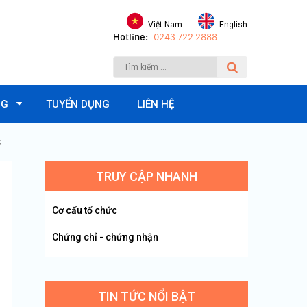
Việt Nam
English
Hotline:
0243 722 2888
NG
TUYỂN DỤNG
LIÊN HỆ
k
TRUY CẬP NHANH
Cơ cấu tổ chức
Chứng chỉ - chứng nhận
TIN TỨC NỔI BẬT