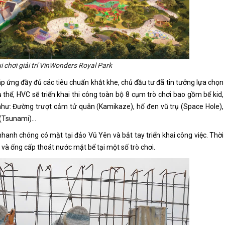
 chơi giải trí VinWonders
Royal Park
 ứng đầy đủ các tiêu chuẩn khắt khe, chủ đầu tư đã tin tưởng lựa chọn
 thể, HVC sẽ triển khai thi công toàn bộ 8 cụm trò chơi bao gồm bể kid,
như: Đường trượt cảm tử quân (Kamikaze), hố đen vũ trụ (Space Hole),
n (Tsunami)…
anh chóng có mặt tại đảo Vũ Yên và bắt tay triển khai công việc. Thời
à ống cấp thoát nước mặt bể tại một số trò chơi.