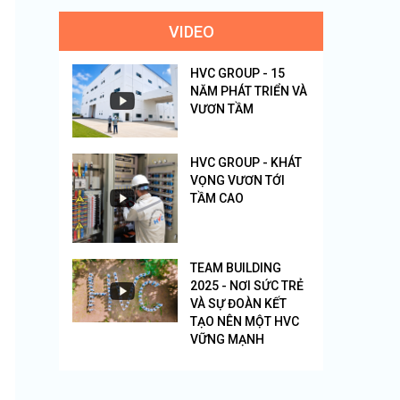
VIDEO
HVC GROUP - 15
NĂM PHÁT TRIỂN VÀ
VƯƠN TẦM
HVC GROUP - KHÁT
VỌNG VƯƠN TỚI
TẦM CAO
TEAM BUILDING
2025 - NƠI SỨC TRẺ
VÀ SỰ ĐOÀN KẾT
TẠO NÊN MỘT HVC
VỮNG MẠNH