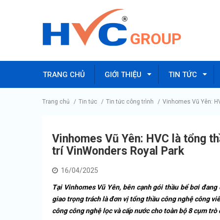
GROUP
TRANG CHỦ
GIỚI THIỆU
TIN TỨC
Trang chủ
/
Tin tức
/
Tin tức công trình
/
Vinhomes Vũ Yên: HVC
Vinhomes Vũ Yên: HVC là tổng thầ
trí VinWonders Royal Park
16/04/2025
Tại Vinhomes Vũ Yên, bên cạnh gói thầu bể bơi đang đ
giao trọng trách là đơn vị tổng thầu công nghệ công vi
công công nghệ lọc và cấp nước cho toàn bộ 8 cụm trò c