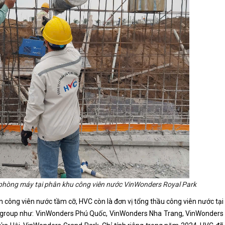
h phòng máy tại phân khu công viên nước VinWonders
Royal Park
n công viên nước tầm cỡ, HVC còn là đơn vị tổng thầu công viên nước tại
Vingroup như: VinWonders Phú Quốc, VinWonders Nha Trang, VinWonders