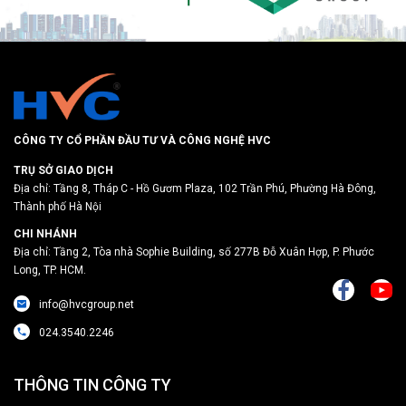
CÔNG TY CỔ PHẦN ĐẦU TƯ VÀ CÔNG NGHỆ HVC
TRỤ SỞ GIAO DỊCH
Địa chỉ: Tầng 8, Tháp C - Hồ Gươm Plaza, 102 Trần Phú, Phường Hà Đông,
Thành phố Hà Nội
CHI NHÁNH
Địa chỉ: Tầng 2, Tòa nhà Sophie Building, số 277B Đỗ Xuân Hợp, P. Phước
Long, TP. HCM.
info@hvcgroup.net
024.3540.2246
THÔNG TIN CÔNG TY