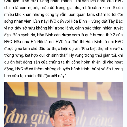
Chủ tịch Trần Hữu Đông nhấn mạnh: “Tài sản lớn nhất của HVC
chính là con người, mặc dù trong giai đoạn bối cảnh kinh tế còn
nhiều khó khăn nhưng công ty vẫn luôn quan tâm, chăm lo tới đời
sống nhân viên. Lần này HVC đến với Hòa Bình – vùng đất Tây Bắc
vì nơi đây sở hữu không khí trong lành, cảnh sắc thiên nhiên tuyệt
đẹp. Bên cạnh đó, Hòa Bình còn được xem là quê hương thứ 2 của
HVC. Nếu như Hà Nội là nơi HVC “ra đời” thì Hòa Bình là nơi HVC
được giao làm chủ đầu tư thực hiện dự án “Khu biệt thự nhà vườn,
trồng rừng, kết hợp du lịch sinh thái”. Hy vọng trong thời gian tới, khi
dự án bất động sản của chúng ta thi công hoàn thiện, đi vào hoạt
động, HVC sẽ có thêm những chuyến hành trình thú vị và ấn tượng
hơn nữa tại mảnh đất đặc biệt này”.