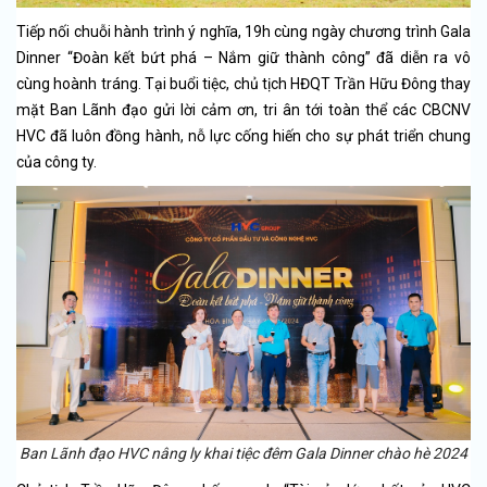
Tiếp nối chuỗi hành trình ý nghĩa, 19h cùng ngày chương trình Gala
Dinner “Đoàn kết bứt phá – Nắm giữ thành công” đã diễn ra vô
cùng hoành tráng. Tại buổi tiệc, chủ tịch HĐQT Trần Hữu Đông thay
mặt Ban Lãnh đạo gửi lời cảm ơn, tri ân tới toàn thể các CBCNV
HVC đã luôn đồng hành, nỗ lực cống hiến cho sự phát triển chung
của công ty.
Ban Lãnh đạo HVC nâng ly khai tiệc đêm Gala Dinner chào hè 2024