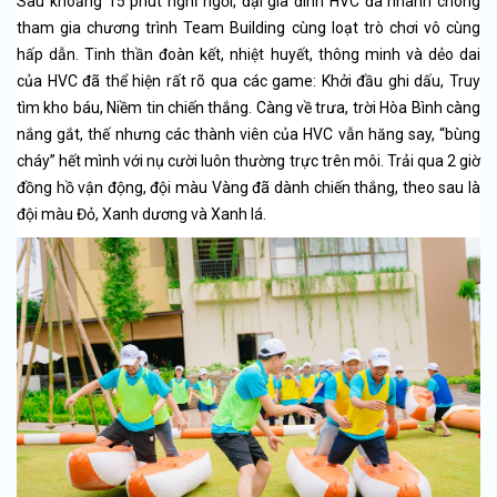
Sau khoảng 15 phút nghỉ ngơi, đại gia đình HVC đã nhanh chóng
tham gia chương trình Team Building cùng loạt trò chơi vô cùng
hấp dẫn. Tinh thần đoàn kết, nhiệt huyết, thông minh và dẻo dai
của HVC đã thể hiện rất rõ qua các game: Khởi đầu ghi dấu, Truy
tìm kho báu, Niềm tin chiến thắng. Càng về trưa, trời Hòa Bình càng
nắng gắt, thế nhưng các thành viên của HVC vẫn hăng say, “bùng
cháy” hết mình với nụ cười luôn thường trực trên môi. Trải qua 2 giờ
đồng hồ vận động, đội màu Vàng đã dành chiến thắng, theo sau là
đội màu Đỏ, Xanh dương và Xanh lá.