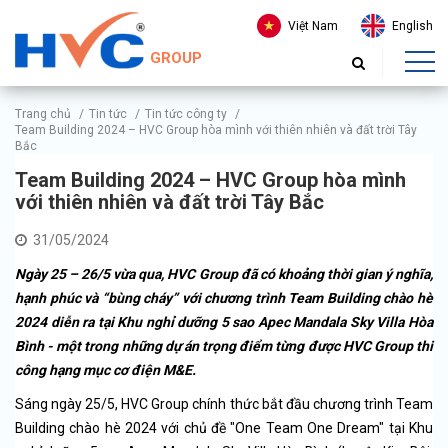
Việt Nam
English
GROUP
Trang chủ
/
Tin tức
/
Tin tức công ty
/
Team Building 2024 – HVC Group hòa mình với thiên nhiên và đất trời Tây
Bắc
Team Building 2024 – HVC Group hòa mình
với thiên nhiên và đất trời Tây Bắc
31/05/2024
Ngày 25 – 26/5 vừa qua, HVC Group đã có khoảng thời gian ý nghĩa,
hạnh phúc và “bùng cháy” với chương trình Team Building chào hè
2024 diễn ra tại Khu nghỉ dưỡng 5 sao Apec Mandala Sky Villa Hòa
Bình - một trong những dự án trọng điểm từng được HVC Group thi
công hạng mục cơ điện M&E.
Sáng ngày 25/5, HVC Group chính thức bắt đầu chương trình Team
Building chào hè 2024 với chủ đề "One Team One Dream" tại Khu