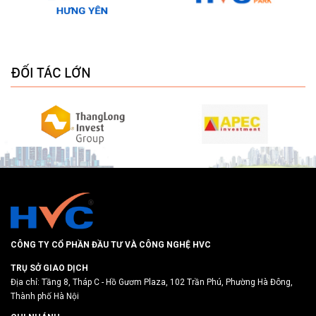
ĐỐI TÁC LỚN
CÔNG TY CỔ PHẦN ĐẦU TƯ VÀ CÔNG NGHỆ HVC
TRỤ SỞ GIAO DỊCH
Địa chỉ: Tầng 8, Tháp C - Hồ Gươm Plaza, 102 Trần Phú, Phường Hà Đông,
Thành phố Hà Nội