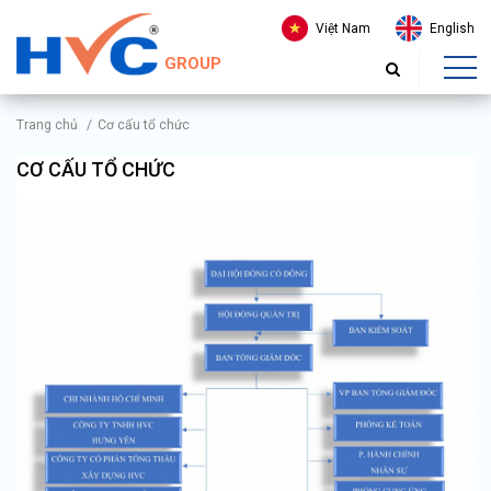
Việt Nam
English
GROUP
Trang chủ
/
Cơ cấu tổ chức
CƠ CẤU TỔ CHỨC