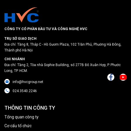
CÔNG TY CỔ PHẦN ĐẦU TƯ VÀ CÔNG NGHỆ HVC
TRỤ SỞ GIAO DỊCH
Địa chỉ: Tầng 8, Tháp C - Hồ Gươm Plaza, 102 Trần Phú, Phường Hà Đông,
Thành phố Hà Nội
CHI NHÁNH
Địa chỉ: Tầng 2, Tòa nhà Sophie Building, số 277B Đỗ Xuân Hợp, P. Phước
Long, TP. HCM.
info@hvcgroup.net
024.3540.2246
THÔNG TIN CÔNG TY
Tổng quan công ty
Cơ cấu tổ chức