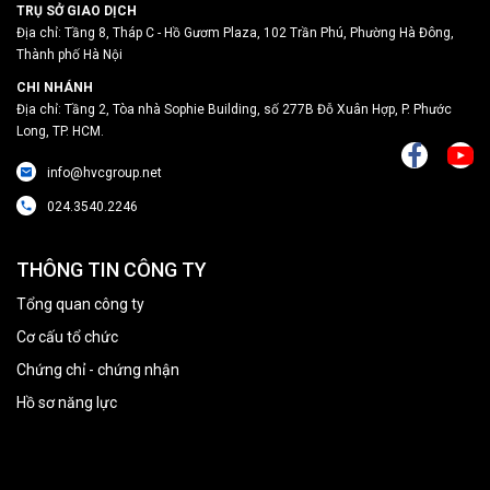
TRỤ SỞ GIAO DỊCH
Địa chỉ: Tầng 8, Tháp C - Hồ Gươm Plaza, 102 Trần Phú, Phường Hà Đông,
Thành phố Hà Nội
CHI NHÁNH
Địa chỉ: Tầng 2, Tòa nhà Sophie Building, số 277B Đỗ Xuân Hợp, P. Phước
Long, TP. HCM.
info@hvcgroup.net
024.3540.2246
THÔNG TIN CÔNG TY
Tổng quan công ty
Cơ cấu tổ chức
Chứng chỉ - chứng nhận
Hồ sơ năng lực