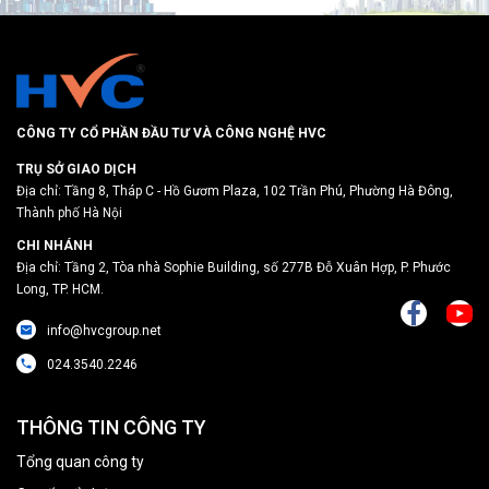
CÔNG TY CỔ PHẦN ĐẦU TƯ VÀ CÔNG NGHỆ HVC
TRỤ SỞ GIAO DỊCH
Địa chỉ: Tầng 8, Tháp C - Hồ Gươm Plaza, 102 Trần Phú, Phường Hà Đông,
Thành phố Hà Nội
CHI NHÁNH
Địa chỉ: Tầng 2, Tòa nhà Sophie Building, số 277B Đỗ Xuân Hợp, P. Phước
Long, TP. HCM.
info@hvcgroup.net
024.3540.2246
THÔNG TIN CÔNG TY
Tổng quan công ty