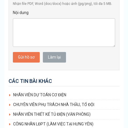
Nhận file PDF, Word (doc/docx) hoặc ảnh (jpg/png), tối đa 5 MB.
Nội dung
Gửi hồ sơ
Làm lại
CÁC TIN BÀI KHÁC
NHÂN VIÊN DỰ TOÁN CƠ ĐIỆN
CHUYÊN VIÊN PHỤ TRÁCH NHÀ THẦU, TỔ ĐỘI
NHÂN VIÊN THIẾT KẾ TỦ ĐIỆN (VĂN PHÒNG)
CÔNG NHÂN LĐPT (LÀM VIỆC TẠI HƯNG YÊN)