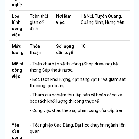
nghề
Loại
Toàn thời
Nơi làm
Hà Nội, Tuyên Quang,
hình
gian cố
việc
Quảng Ninh, Hưng Yên
công
định
việc
Mức
Thỏa
Số lượng
10
lương
thuận
cần tuyển
Mô tả
- Triển khai bản vẽ thi công (Shop drawing) hệ
công
thống Cấp thoát nước;
việc
- Bóc tách khối lượng, đặt hàng vật tư và giám sát
thi công tại dự án;
- Tham gia nghiệm thu, lập bản vẽ hoàn công và
bóc tách khối lượng thi công thực tế;
- Công việc khác theo sự phân công của cấp trên.
Yêu
- Tốt nghiệp Cao Đẳng, Đại Học chuyên ngành liên
cầu
quan;
công