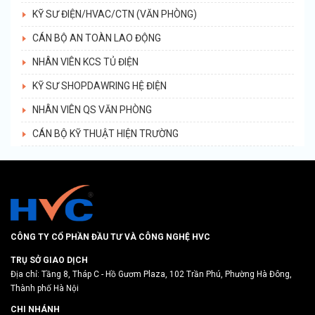
KỸ SƯ ĐIỆN/HVAC/CTN (VĂN PHÒNG)
CÁN BỘ AN TOÀN LAO ĐỘNG
NHÂN VIÊN KCS TỦ ĐIỆN
KỸ SƯ SHOPDAWRING HỆ ĐIỆN
NHÂN VIÊN QS VĂN PHÒNG
CÁN BỘ KỸ THUẬT HIỆN TRƯỜNG
CÔNG TY CỔ PHẦN ĐẦU TƯ VÀ CÔNG NGHỆ HVC
TRỤ SỞ GIAO DỊCH
Địa chỉ: Tầng 8, Tháp C - Hồ Gươm Plaza, 102 Trần Phú, Phường Hà Đông,
Thành phố Hà Nội
CHI NHÁNH