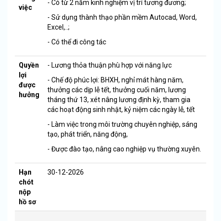
- Có từ 2 năm kinh nghiệm vị trí tương đương;
việc
- Sử dụng thành thạo phần mềm Autocad, Word,
Excel,..;
- Có thể đi công tác
Quyền
- Lương thỏa thuận phù hợp với năng lực
lợi
- Chế độ phúc lợi: BHXH, nghỉ mát hàng năm,
được
thưởng các dịp lễ tết, thưởng cuối năm, lương
hưởng
tháng thứ 13, xét nâng lương định kỳ, tham gia
các hoạt động sinh nhật, kỷ niệm các ngày lễ, tết
- Làm việc trong môi trường chuyên nghiệp, sáng
tạo, phát triển, năng động,
- Được đào tạo, nâng cao nghiệp vụ thường xuyên.
Hạn
30-12-2026
chót
nộp
hồ sơ