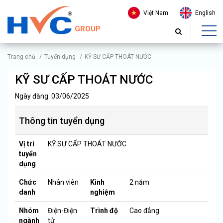
Việt Nam
English
GROUP
Trang chủ
/
Tuyển dụng
/
KỸ SƯ CẤP THOÁT NƯỚC
KỸ SƯ CẤP THOÁT NƯỚC
Ngày đăng: 03/06/2025
Thông tin tuyển dụng
Vị trí
KỸ SƯ CẤP THOÁT NƯỚC
tuyển
dụng
Chức
Nhân viên
Kinh
2 năm
danh
nghiệm
Nhóm
Điện-Điện
Trình độ
Cao đẳng
ngành
tử