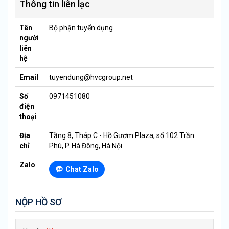
Thông tin liên lạc
Tên
Bộ phận tuyển dụng
người
liên
hệ
Email
tuyendung@hvcgroup.net
Số
0971451080
điện
thoại
Địa
Tầng 8, Tháp C - Hồ Gươm Plaza, số 102 Trần
chỉ
Phú, P. Hà Đông, Hà Nội
Zalo
Chat Zalo
NỘP HỒ SƠ