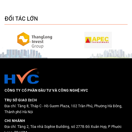
ĐỐI TÁC LỚN
CÔNG TY CỔ PHẦN ĐẦU TƯ VÀ CÔNG NGHỆ HVC
TRỤ SỞ GIAO DỊCH
Địa chỉ: Tầng 8, Tháp C - Hồ Gươm Plaza, 102 Trần Phú, Phường Hà Đông,
Thành phố Hà Nội
CHI NHÁNH
Địa chỉ: Tầng 2, Tòa nhà Sophie Building, số 277B Đỗ Xuân Hợp, P. Phước