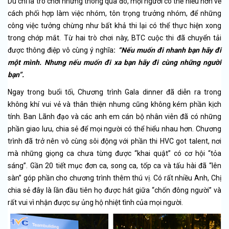
Dù chỉ là trò chơi nhưng thông qua đó, mọi người có thể hiểu hơn về
cách phối hợp làm việc nhóm, tôn trọng trưởng nhóm, để những
công việc tưởng chừng như bất khả thi lại có thể thực hiện xong
trong chớp mắt. Từ hai trò chơi này, BTC cuộc thi đã chuyển tải
được thông điệp vô cùng ý nghĩa
:
“Nếu muốn đi nhanh bạn hãy đi
một mình. Nhưng nếu muốn đi xa bạn hãy đi cùng những người
bạn”.
Ngay trong buổi tối, Chương trình Gala dinner đã diễn ra trong
không khí vui vẻ và thân thiện nhưng cũng không kém phần kịch
tính. Ban Lãnh đạo và các anh em cán bộ nhân viên đã có những
phần giao lưu, chia sẻ để mọi người có thể hiểu nhau hơn. Chương
trình đã trở nên vô cùng sôi động với phần thi HVC got talent, nơi
mà những giọng ca chưa từng được “khai quật” có cơ hội “tỏa
sáng”. Gần 20 tiết mục đơn ca, song ca, tốp ca và tấu hài đã “lên
sàn” góp phần cho chương trình thêm thú vị. Có rất nhiều Anh, Chị
chia sẻ đây là lần đầu tiên họ được hát giữa “chốn đông người” và
rất vui vì nhận được sự ủng hộ nhiệt tình của mọi người.