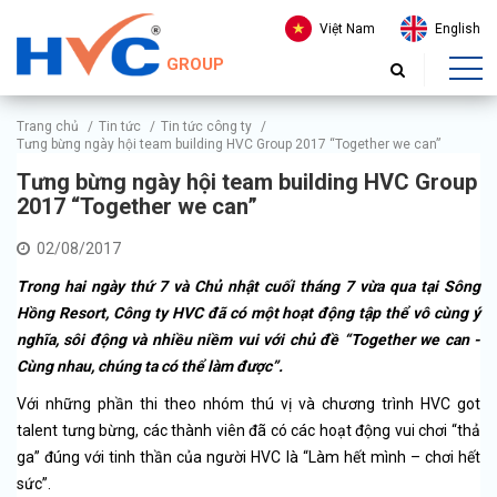
Việt Nam
English
GROUP
Trang chủ
/
Tin tức
/
Tin tức công ty
/
Tưng bừng ngày hội team building HVC Group 2017 “Together we can”
Tưng bừng ngày hội team building HVC Group
2017 “Together we can”
02/08/2017
Trong hai ngày thứ 7 và Chủ nhật cuối tháng 7 vừa qua tại Sông
Hồng Resort, Công ty HVC đã có một hoạt động tập thể vô cùng ý
nghĩa, sôi động và nhiều niềm vui với chủ đề “Together we can -
Cùng nhau, chúng ta có thể làm được”.
Với những phần thi theo nhóm thú vị và chương trình HVC got
talent tưng bừng, các thành viên đã có các hoạt động vui chơi “thả
ga” đúng với tinh thần của người HVC là “Làm hết mình – chơi hết
sức”.