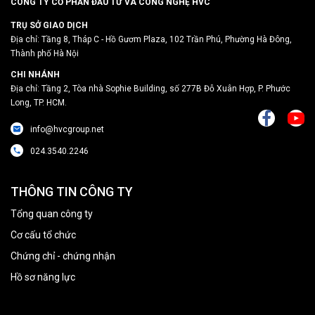
CÔNG TY CỔ PHẦN ĐẦU TƯ VÀ CÔNG NGHỆ HVC
TRỤ SỞ GIAO DỊCH
Địa chỉ: Tầng 8, Tháp C - Hồ Gươm Plaza, 102 Trần Phú, Phường Hà Đông,
Thành phố Hà Nội
CHI NHÁNH
Địa chỉ: Tầng 2, Tòa nhà Sophie Building, số 277B Đỗ Xuân Hợp, P. Phước
Long, TP. HCM.
info@hvcgroup.net
024.3540.2246
THÔNG TIN CÔNG TY
Tổng quan công ty
Cơ cấu tổ chức
Chứng chỉ - chứng nhận
Hồ sơ năng lực