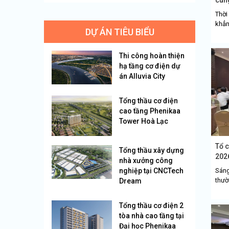
nhà.
Thời
khẳn
DỰ ÁN TIÊU BIỂU
cung
nhà 
Thi công hoàn thiện
hạ tầng cơ điện dự
án Alluvia City
Tổng thầu cơ điện
cao tầng Phenikaa
Tower Hoà Lạc
Tổ 
Tổng thầu xây dựng
2026
nhà xưởng công
nghiệp tại CNCTech
Sáng
thườ
Dream
diễn
dung
Tổng thầu cơ điện 2
tòa nhà cao tầng tại
Đại học Phenikaa