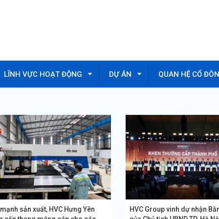
LĨNH VỰC HOẠT ĐỘNG
DỰ ÁN
QUAN HỆ CỔ ĐÔ
 mạnh sản xuất, HVC Hưng Yên
HVC Group vinh dự nhận Bằ
g cấp thang máng cáp cho các
của Chủ tịch UBND TP. Hà Nộ