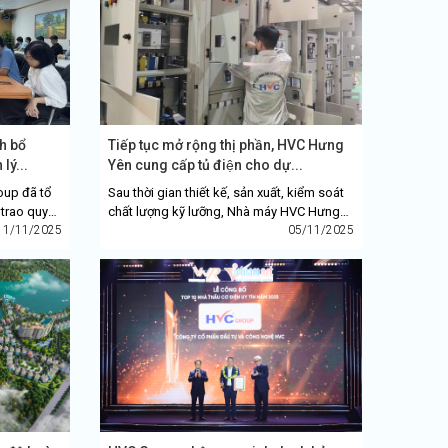
h bổ
Tiếp tục mở rộng thị phần, HVC Hưng
lý...
Yên cung cấp tủ điện cho dự...
oup đã tổ
Sau thời gian thiết kế, sản xuất, kiểm soát
trao quyết
chất lượng kỹ lưỡng, Nhà máy HVC Hưng
 trí quan
11/11/2025
Yên (trực thuộc HVC Group) đã nhanh
05/11/2025
chóng hoàn thiện và đang tiến...