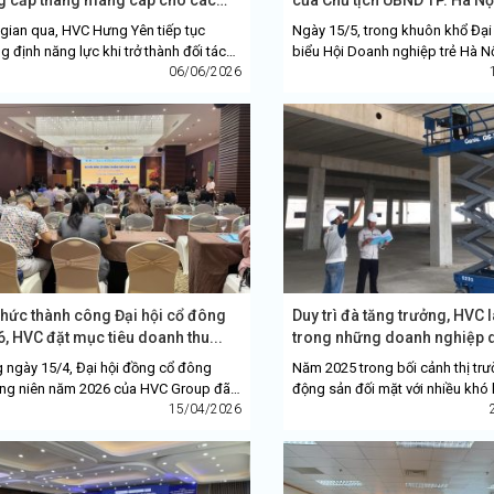
..
 gian qua, HVC Hưng Yên tiếp tục
Ngày 15/5, trong khuôn khổ Đại 
g định năng lực khi trở thành đối tác
biểu Hội Doanh nghiệp trẻ Hà N
 cấp thang máng cáp cho hàng loạt
06/06/2026
(HANOIBA) khóa IX, nhiệm kỳ 2
máy quy mô lớn...
HVC Group đã vinh dự được Chủ.
chức thành công Đại hội cổ đông
Duy trì đà tăng trưởng, HVC 
, HVC đặt mục tiêu doanh thu...
trong những doanh nghiệp 
lĩnh...
 ngày 15/4, Đại hội đồng cổ đông
Năm 2025 trong bối cảnh thị trư
ng niên năm 2026 của HVC Group đã
động sản đối mặt với nhiều khó 
 ra thành công tốt đẹp với nhiều nội
15/04/2026
chính, HVC Group vẫn kiên với 
 quan trọng được thông...
tiêu tăng trưởng, thể...