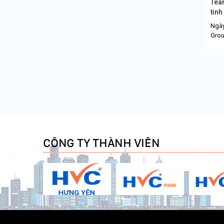
Team
tinh
Ngày
Grou
nghĩ
dưỡn
CÔNG TY THÀNH VIÊN