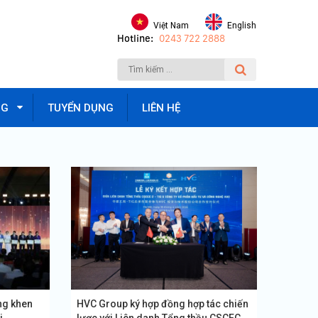
Việt Nam
English
Hotline:
0243 722 2888
NG
TUYỂN DỤNG
LIÊN HỆ
ng khen
HVC Group ký hợp đồng hợp tác chiến
i
lược với Liên danh Tổng thầu CSCEC...