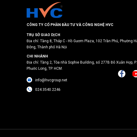
CÔNG TY CỔ PHẦN ĐẦU TƯ VÀ CÔNG NGHỆ HVC
TRỤ SỞ GIAO DỊCH
Địa chỉ: Tầng 8, Tháp C - Hồ Gươm Plaza, 102 Trần Phú, Phường H
Đông, Thành phố Hà Nội
CHI NHÁNH
Địa chỉ: Tầng 2, Tòa nhà Sophie Building, số 277B Đỗ Xuân Hợp, P.
Phước Long, TP. HCM.
info@hvcgroup.net
024.3540.2246