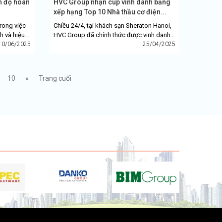
n độ hoàn
HVC Group nhận cup vinh danh bảng
xếp hạng Top 10 Nhà thầu cơ điện...
trong việc
Chiều 24/4, tại khách sạn Sheraton Hanoi,
h và hiệu
HVC Group đã chính thức được vinh danh
 nhất là
10/06/2025
trong Lễ công bố Top 10 & Top 5 Công ty
25/04/2025
uy tín ngành Bất...
10
»
Trang cuối