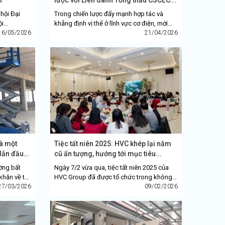
hội Đại
Trong chiến lược đẩy mạnh hợp tác và
ội
khẳng định vị thế ở lĩnh vực cơ điện, mới
026 – 2031,
16/05/2026
đây, HVC Group đã tham dự chương trình
21/04/2026
..
“Hội thảo Hợp tác...
là một
Tiệc tất niên 2025: HVC khép lại năm
dẫn đầu
cũ ấn tượng, hướng tới mục tiêu...
ờng bất
Ngày 7/2 vừa qua, tiệc tất niên 2025 của
khăn về tài
HVC Group đã được tổ chức trong không
định mục
27/03/2026
khí trang trọng, ấm áp và gắn kết tại Trung
09/02/2026
tâm sự kiện...