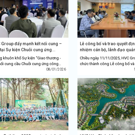
 Group đẩy mạnh kết nối cung –
Lễ công bố và trao quyết địn
tại Sự kiện Chuỗi cung ứng...
nhiệm cán bộ, lãnh đạo quản 
g khuôn khổ Sự kiện “Giao thương -
Chiều ngày 11/11/2025, HVC Gr
nối cung cầu Chuỗi cung ứng công
chức thành công Lễ công bố và 
ệp 2026” diễn ra tại Bắc Ninh, HVC
08/01/2026
định bổ nhiệm cán bộ đối với 3 vị
p tham dự với tư cách...
trọng, đánh dấu...