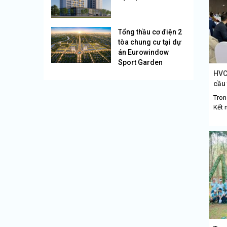
Tổng thầu cơ điện 2
tòa chung cư tại dự
án Eurowindow
Sport Garden
HVC
cầu 
Tron
Kết 
nghi
Grou