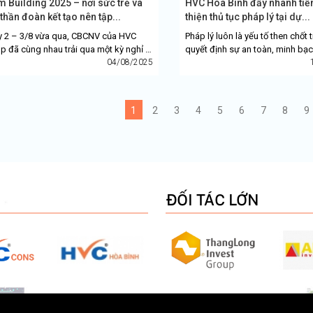
 Building 2025 – nơi sức trẻ và
HVC Hòa Bình đẩy nhanh tiế
 thần đoàn kết tạo nên tập...
thiện thủ tục pháp lý tại dự...
 2 – 3/8 vừa qua, CBCNV của HVC
Pháp lý luôn là yếu tố then chốt 
p đã cùng nhau trải qua một kỳ nghỉ ý
quyết định sự an toàn, minh bạc
a và vô cùng đáng nhớ tại Khu nghỉ
04/08/2025
quả của một dự án bất động sản,
g cao...
với...
1
2
3
4
5
6
7
8
9
ĐỐI TÁC LỚN