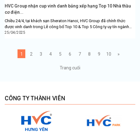
HVC Group nhận cup vinh danh bảng xếp hạng Top 10 Nhà thầu
cơ điện...
Chiều 24/4, tại khách sạn Sheraton Hanoi, HVC Group đã chính thức
được vinh danh trong Lễ công bố Top 10 & Top 5 Công ty uy tín ngành
Bất...
25/04/2025
1
2
3
4
5
6
7
8
9
10
»
Trang cuối
CÔNG TY THÀNH VIÊN