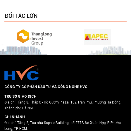
ĐỐI TÁC LỚN
CÔNG TY CỔ PHẦN ĐẦU TƯ VÀ CÔNG NGHỆ HVC
TRỤ SỞ GIAO DỊCH
Địa chỉ: Tầng 8, Tháp C - Hồ Gươm Plaza, 102 Trần Phú, Phường Hà Đông,
Thành phố Hà Nội
CHI NHÁNH
Địa chỉ: Tầng 2, Tòa nhà Sophie Building, số 277B Đỗ Xuân Hợp, P. Phước
Long, TP. HCM.