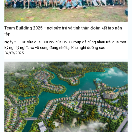
Team Building 2025 – nơi sức trẻ và tinh thần đoàn kết tạo nên
tập...
Ngày 2 – 3/8 vừa qua, CBCNV của HVC Group đã cùng nhau trải qua một
kỳ nghỉ ý nghĩa và vô cùng đáng nhớ tại Khu nghỉ dưỡng cao...
04/08/2025