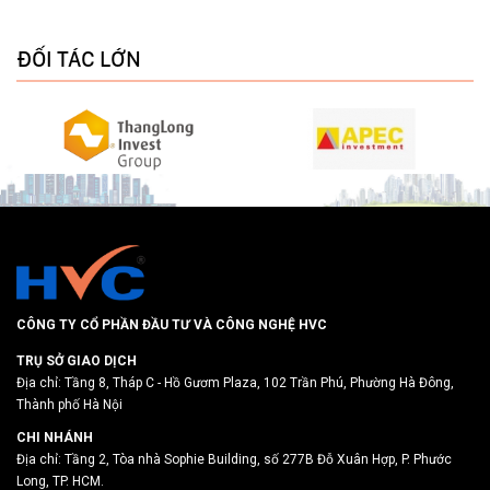
ĐỐI TÁC LỚN
CÔNG TY CỔ PHẦN ĐẦU TƯ VÀ CÔNG NGHỆ HVC
TRỤ SỞ GIAO DỊCH
Địa chỉ: Tầng 8, Tháp C - Hồ Gươm Plaza, 102 Trần Phú, Phường Hà Đông,
Thành phố Hà Nội
CHI NHÁNH
Địa chỉ: Tầng 2, Tòa nhà Sophie Building, số 277B Đỗ Xuân Hợp, P. Phước
Long, TP. HCM.