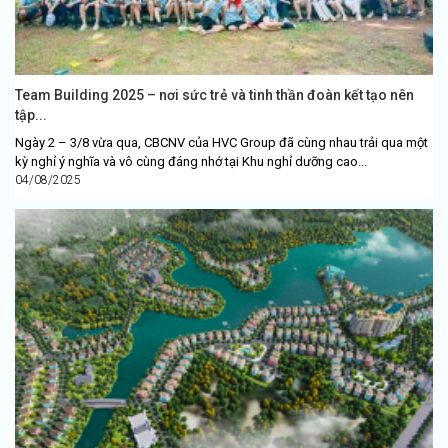
Team Building 2025 – nơi sức trẻ và tinh thần đoàn kết tạo nên
tập...
Ngày 2 – 3/8 vừa qua, CBCNV của HVC Group đã cùng nhau trải qua một
kỳ nghỉ ý nghĩa và vô cùng đáng nhớ tại Khu nghỉ dưỡng cao...
04/08/2025