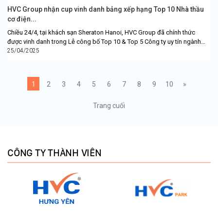
HVC Group nhận cup vinh danh bảng xếp hạng Top 10 Nhà thầu
cơ điện...
Chiều 24/4, tại khách sạn Sheraton Hanoi, HVC Group đã chính thức
được vinh danh trong Lễ công bố Top 10 & Top 5 Công ty uy tín ngành
Bất...
25/04/2025
1
2
3
4
5
6
7
8
9
10
»
Trang cuối
CÔNG TY THÀNH VIÊN