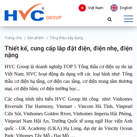
Việt Nam
English
GROUP
Trang chủ
/
Sản phẩm
/
Tổng thầu xây dựng
Thiết kế, cung cấp lắp đặt điện, điện nhẹ, điện
nặng
HVC Group là doanh nghiệp TOP 5 Tổng thầu cơ điện uy tín tại
Việt Nam. HVC hoạt động đa dạng với các loại hình như: Tổng
thầu cơ điện hạ tầng, cơ điện cao tầng, cơ điện trung tâm thương
mại, cơ điện hầm, cơ điện trường học...
Các công trình tiêu biểu HVC Group thi công như: Vinhomes
Riverside The Harmony, Vinmart - Vincom Hà Tĩnh, Vinpearl
Cửa Sót, Vinhomes Golden River, Vinhomes Imperia Hải Phòng,
Vinpearl Nam Hội An, Trường Quốc tế song ngữ Học viện Anh
quốc - UK Academy (UKA) Hạ Long, đại dự án Vincity Ocean
Park; Vihomes Tây Mỗ - Đại Mỗ …