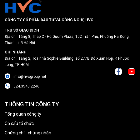
CÔNG TY CỔ PHẦN ĐẦU TƯ VÀ CÔNG NGHỆ HVC
TRỤ SỞ GIAO DỊCH
Địa chỉ: Tầng 8, Tháp C - Hồ Gươm Plaza, 102 Trần Phú, Phường Hà Đông,
Thành phố Hà Nội
CHI NHÁNH
Địa chỉ: Tầng 2, Tòa nhà Sophie Building, số 277B Đỗ Xuân Hợp, P. Phước
Long, TP. HCM.
info@hvcgroup.net
024.3540.2246
THÔNG TIN CÔNG TY
Tổng quan công ty
Cơ cấu tổ chức
Chứng chỉ - chứng nhận