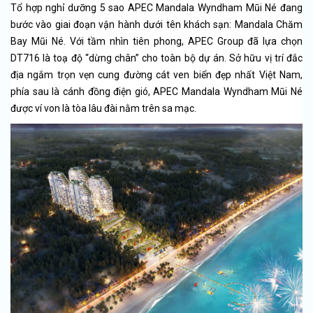
Tổ hợp nghỉ dưỡng 5 sao APEC Mandala Wyndham Mũi Né đang
bước vào giai đoạn vận hành dưới tên khách sạn: Mandala Chăm
Bay Mũi Né. Với tầm nhìn tiên phong, APEC Group đã lựa chọn
DT716 là toạ độ “dừng chân” cho toàn bộ dự án. Sở hữu vị trí đắc
địa ngắm trọn vẹn cung đường cát ven biển đẹp nhất Việt Nam,
phía sau là cánh đồng điện gió, APEC Mandala Wyndham Mũi Né
được ví von là tòa lâu đài nằm trên sa mạc.