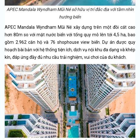
APEC Mandala Wyndham Mũi Né sở hữu vị trí đắc địa với tầm nhìn
hướng biến
APEC Mandala Wyndham Mũi Né xây dựng trên một đồi cát cao
hơn 80m so với mặt nước biển với tổng quy mô lên tới 4,5 ha, bao
gồm 2.962 căn hộ và 76 shophouse view biển. Dự án được quy
hoạch bài bản với hệ thống tiện ích, dịch vụ nội khu đa dạng và khép
kín, đáp ứng đầy đủ nhu cầu trải nghiệm, vui chơi của du khách.