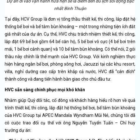
Dự án đi vào vận hành hứa hẹn sẽ là điểm đến du lịch sôi động bậc
nhất Bình Thuận
Tại đây, HCV Group là đơn vị tổng thầu thiết kế, thi công, lắp đặt hệ
thống bể bơi và bể tắm bùn khoáng – một trong những tiện ích đắt
giá nhất của dự án. Cụ thể, HVC chịu trách nhiệm thiết kế, thi công,
lắp đặt 69 bể bơi gồm 64 bể căn hộ, 5 bể bơi vô cực (4 bể bơi trên
mái, 1 bể bơi cảnh quan) và 10 bể tắm bùn khoáng. Có thể nói, 2 gói
thầu này chính là thế mạnh của HVC Group. Với kinh nghiệm thực
hiện hàng ngàn bể bơi, phòng xông hơi, Jacuzzi tại các khu resort,
villa, nghỉ dưỡng cao cấp trên khắp cả nước, HVC đã “cán đích”
thành công và đang tiến hành bàn giao cho chủ đầu tư.
HVC sẵn sàng chinh phục mọi khó khăn
Nhằm giúp Quý đối tác, cổ đông và khách hàng hiểu rõ hơn về quá
trình thiết kế, thi công, lắp đặt hệ thống bể bơi, bể tắm bùn khoáng
của HVC Group tại APEC Mandala Wyndham Mũi Né, chúng tôi đã
có cuộc trao đổi cụ thể với ông Nguyễn Tuyển Tuấn – Chỉ huy
trưởng dự án: