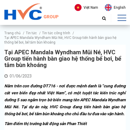
Việt Nam
English
GROUP
Trang chủ
/
Tin tức
/
Tin tức công trình
/
Tại APEC Mandala Wyndham Mũi Né, HVC Group tiến hành bàn giao hệ
thống bể bơi, bể tắm bùn khoáng
Tại APEC Mandala Wyndham Mũi Né, HVC
Group tiến hành bàn giao hệ thống bể bơi, bể
tắm bùn khoáng
01/06/2023
Nằm trên con đường DT716 - nơi được mệnh danh là “cung đường
cát ven biển đẹp nhất Việt Nam”, có một tuyệt tác kiến trúc nghỉ
dưỡng 5 sao ngắm trọn bờ biển mang tên APEC Mandala Wyndham
Mũi Né. Tại dự án này, HVC Group đang tiến hành bàn giao hệ
thống bể bơi, bể tắm bùn khoáng cho chủ đầu tư đưa vào vận hành.
Tâm điểm thị trường bất động sản Phan Thiết