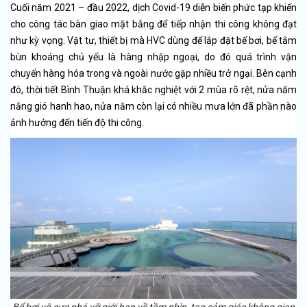
Cuối năm 2021 – đầu 2022, dịch Covid-19 diễn biến phức tạp khiến
cho công tác bàn giao mặt bằng để tiếp nhận thi công không đạt
như kỳ vọng. Vật tư, thiết bị mà HVC dùng để lắp đặt bể bơi, bể tắm
bùn khoáng chủ yếu là hàng nhập ngoại, do đó quá trình vận
chuyển hàng hóa trong và ngoài nước gặp nhiều trở ngại. Bên cạnh
đó, thời tiết Bình Thuận khá khắc nghiệt với 2 mùa rõ rệt, nửa năm
nắng gió hanh hao, nửa năm còn lại có nhiều mưa lớn đã phần nào
ảnh hưởng đến tiến độ thi công.
Bể bơi vô cực phá vỡ giới hạn về tầm nhìn, tạo cảm giác không gian