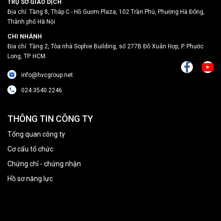
TRỤ SỞ GIAO DỊCH
Địa chỉ: Tầng 8, Tháp C - Hồ Gươm Plaza, 102 Trần Phú, Phường Hà Đông,
Thành phố Hà Nội
CHI NHÁNH
Địa chỉ: Tầng 2, Tòa nhà Sophie Building, số 277B Đỗ Xuân Hợp, P. Phước
Long, TP. HCM.
info@hvcgroup.net
024.3540.2246
THÔNG TIN CÔNG TY
Tổng quan công ty
Cơ cấu tổ chức
Chứng chỉ - chứng nhận
Hồ sơ năng lực