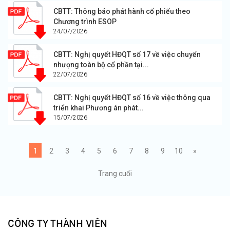
CBTT: Thông báo phát hành cổ phiếu theo
Chương trình ESOP
24/07/2026
CBTT: Nghị quyết HĐQT số 17 về việc chuyển
nhượng toàn bộ cổ phần tại...
22/07/2026
CBTT: Nghị quyết HĐQT số 16 về việc thông qua
triển khai Phương án phát...
15/07/2026
1
2
3
4
5
6
7
8
9
10
»
Trang cuối
CÔNG TY THÀNH VIÊN