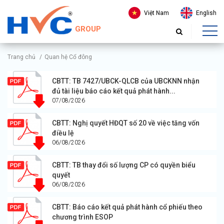
Việt Nam
English
GROUP
Trang chủ
/
Quan hệ Cổ đông
CBTT: TB 7427/UBCK-QLCB của UBCKNN nhận
đủ tài liệu báo cáo kết quả phát hành...
07/08/2026
CBTT: Nghị quyết HĐQT số 20 về việc tăng vốn
điều lệ
06/08/2026
CBTT: TB thay đổi số lượng CP có quyền biểu
quyết
06/08/2026
CBTT: Báo cáo kết quả phát hành cổ phiếu theo
chương trình ESOP