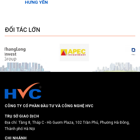
ĐỐI TÁC LỚN
CÔNG TY CỔ PHẦN ĐẦU TƯ VÀ CÔNG NGHỆ HVC
TRỤ SỞ GIAO DỊCH
Địa chỉ: Tầng 8, Tháp C - Hồ Gươm Plaza, 102 Trần Phú, Phường Hà Đông,
Thành phố Hà Nội
CHI NHÁNH