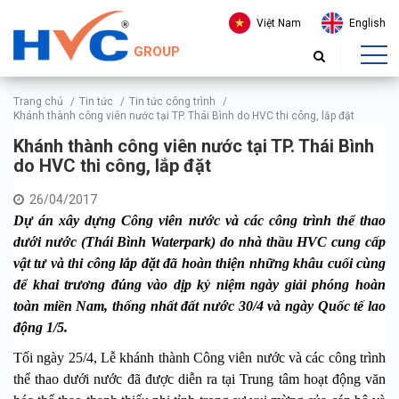
Việt Nam
English
GROUP
Trang chủ
/
Tin tức
/
Tin tức công trình
/
Khánh thành công viên nước tại TP. Thái Bình do HVC thi công, lắp đặt
Khánh thành công viên nước tại TP. Thái Bình
do HVC thi công, lắp đặt
26/04/2017
Dự án xây dựng Công viên nước và các công trình thể thao
dưới nước
(Thái Bình Waterpark) do nhà thầu HVC cung cấp
vật tư và thi công lắp đặt đã hoàn thiện những khâu cuối cùng
để khai trương đúng vào dịp kỷ niệm ngày giải phóng hoàn
toàn miền Nam, thống nhất đất nước 30/4 và ngày Quốc tế lao
động 1/5.
Tối ngày 25/4,
Lễ khánh thành Công viên nước và các công trình
thể thao dưới nước đã được diễn ra tại Trung tâm hoạt động văn