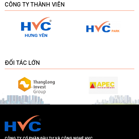
CÔNG TY THÀNH VIÊN
ĐỐI TÁC LỚN
CÔNG TY CỔ PHẦN ĐẦU TƯ VÀ CÔNG NGHỆ HVC