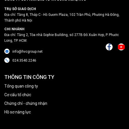
TRỤ SỞ GIAO DỊCH
Địa chỉ: Tầng 8, Tháp C - Hồ Gươm Plaza, 102 Trần Phú, Phường Hà Đông,
Thành phố Hà Nội
CHI NHÁNH
Địa chỉ: Tầng 2, Tòa nhà Sophie Building, số 277B Đỗ Xuân Hợp, P. Phước
Long, TP. HCM.
info@hvcgroup.net
024.3540.2246
THÔNG TIN CÔNG TY
Tổng quan công ty
Cơ cấu tổ chức
Chứng chỉ - chứng nhận
Hồ sơ năng lực