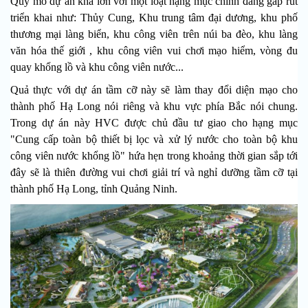
Quy mô dự án khá lớn với một loạt hạng mục chính đang gấp rút
triển khai như: Thủy Cung, Khu trung tâm đại dương, khu phố
thương mại làng biển, khu công viên trên núi ba đèo, khu làng
văn hóa thế giới , khu công viên vui chơi mạo hiểm, vòng đu
quay khổng lồ và khu công viên nước...
Quả thực với dự án tầm cỡ này sẽ làm thay đổi diện mạo cho
thành phố Hạ Long nói riêng và khu vực phía Bắc nói chung.
Trong dự án này HVC được chủ đầu tư giao cho hạng mục
"Cung cấp toàn bộ thiết bị lọc và xử lý nước cho toàn bộ khu
công viên nước khổng lồ" hứa hẹn trong khoảng thời gian sắp tới
đây sẽ là thiên đường vui chơi giải trí và nghỉ dưỡng tầm cỡ tại
thành phố Hạ Long, tỉnh Quảng Ninh.