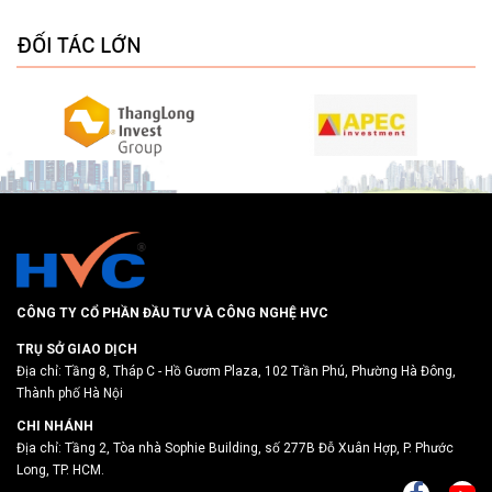
ĐỐI TÁC LỚN
CÔNG TY CỔ PHẦN ĐẦU TƯ VÀ CÔNG NGHỆ HVC
TRỤ SỞ GIAO DỊCH
Địa chỉ: Tầng 8, Tháp C - Hồ Gươm Plaza, 102 Trần Phú, Phường Hà Đông,
Thành phố Hà Nội
CHI NHÁNH
Địa chỉ: Tầng 2, Tòa nhà Sophie Building, số 277B Đỗ Xuân Hợp, P. Phước
Long, TP. HCM.