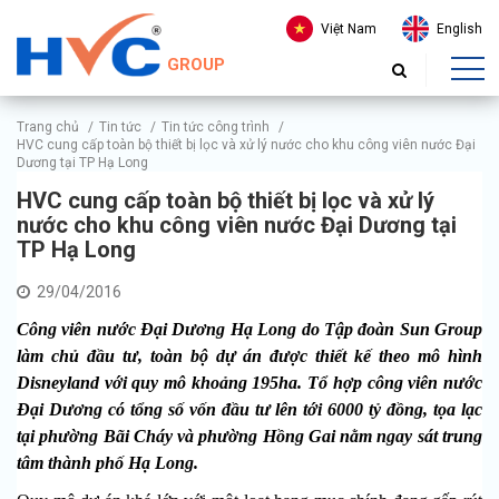
Việt Nam
English
GROUP
Trang chủ
/
Tin tức
/
Tin tức công trình
/
HVC cung cấp toàn bộ thiết bị lọc và xử lý nước cho khu công viên nước Đại
Dương tại TP Hạ Long
HVC cung cấp toàn bộ thiết bị lọc và xử lý
nước cho khu công viên nước Đại Dương tại
TP Hạ Long
29/04/2016
Công viên nước Đại Dương Hạ Long do Tập đoàn Sun Group
làm chủ đầu tư, toàn bộ dự án được thiết kế theo mô hình
Disneyland với quy mô khoảng 195ha. Tổ hợp công viên nước
Đại Dương có tổng số vốn đầu tư lên tới 6000 tỷ đồng, tọa lạc
tại phường Bãi Cháy và phường Hồng Gai nằm ngay sát trung
tâm thành phố Hạ Long.