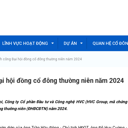
LĨNH VỰC HOẠT ĐỘNG
DỰ ÁN
QUAN HỆ CỔ ĐÔ
h công Đại hội đồng cổ đông thường niên năm 2024
ại hội đồng cổ đông thường niên năm 2024
i,
Công ty Cổ phần Đầu tư và Công nghệ HVC (HVC Group, mã chứng
ng thường niên (ĐHĐCĐTN) năm 2024.
n diện của ông Trần Hữu Đông - Chủ tịch HĐQT, ông Đỗ Huy Cường -