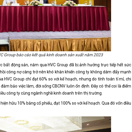
C Group báo cáo kết quả kinh doanh sản xuất năm 2023
vực bất động sản, năm qua HVC Group đã bị ảnh hưởng trực tiếp hết sức
hu hồi công nợ càng trở nên khó khăn khiến công ty không dám đẩy mạnh
HVC Group chỉ đạt 60% so với kế hoạch, nhưng do tính toán tỉ mỉ, chi
 đảm bảo việc làm, đời sống CBCNV luôn ổn định. Đây có thể coi là điểm
ều công ty cùng ngành nghề kinh doanh trên thị trường.
 hiện hữu 10% bằng cổ phiếu, đạt 100% so với kế hoạch. Qua đó vốn điều