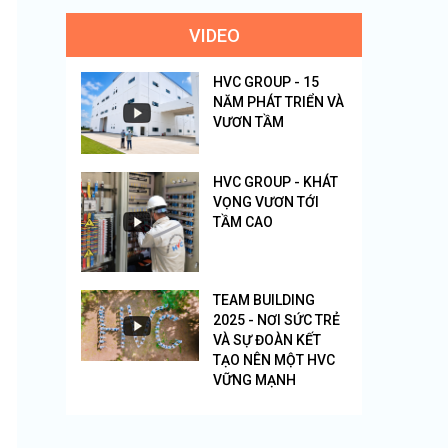
VIDEO
HVC GROUP - 15
NĂM PHÁT TRIỂN VÀ
VƯƠN TẦM
HVC GROUP - KHÁT
VỌNG VƯƠN TỚI
TẦM CAO
TEAM BUILDING
2025 - NƠI SỨC TRẺ
VÀ SỰ ĐOÀN KẾT
TẠO NÊN MỘT HVC
VỮNG MẠNH