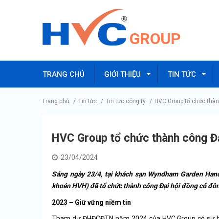
GROUP
TRANG CHỦ
GIỚI THIỆU
TIN TỨC
Trang chủ
/
Tin tức
/
Tin tức công ty
/
HVC Group tổ chức thàn
HVC Group tổ chức thành công Đ
23/04/2024
Sáng ngày 23/4, tại khách sạn Wyndham Garden Hano
khoán HVH) đã tổ chức thành công Đại hội
đồng
cổ đô
2023 – Giữ vững niềm tin
Tham dự ĐHĐCĐTN năm 2024 của HVC Group có sự hiệ