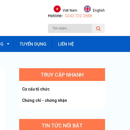
Việt Nam
English
Hotline:
0243 722 2888
NG
TUYỂN DỤNG
LIÊN HỆ
TRUY CẬP NHANH
Cơ cấu tổ chức
Chứng chỉ - chứng nhận
TIN TỨC NỔI BẬT