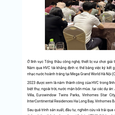
Ở lĩnh vực Tổng thầu công nghệ, thiết bị vui chơi giải
Năm qua HVC tái khẳng định vị thế bằng việc ký kết gó
nhạc nước hoành tráng tại Mega Grand World Hà Nội (O
2023 được xem là năm thành công của HVC trong lĩnh vực
biệt thự, ngoài trời, nước mặn bốn mùa…tại các dự 
Villa, Eurowindow Twins Parks, Vinhomes Star Cit
InterContinental Residences Ha Long Bay, Vinhomes B
Sau quá trình sản xuất, đầu tư, nghiên cứu và trải qu