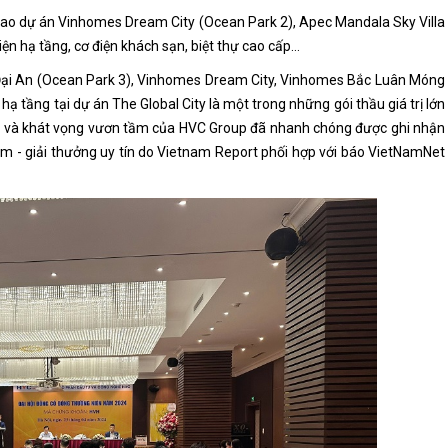
giao dự án Vinhomes Dream City (Ocean Park 2), Apec Mandala Sky Villa
iện hạ tầng, cơ điện khách sạn, biệt thự cao cấp…
es Đại An (Ocean Park 3), Vinhomes Dream City, Vinhomes Bắc Luân Móng
 hạ tầng tại dự án The Global City là một trong những gói thầu giá trị lớn
lực và khát vọng vươn tầm của HVC Group đã nhanh chóng được ghi nhận
 Nam - giải thưởng uy tín do Vietnam Report phối hợp với báo VietNamNet