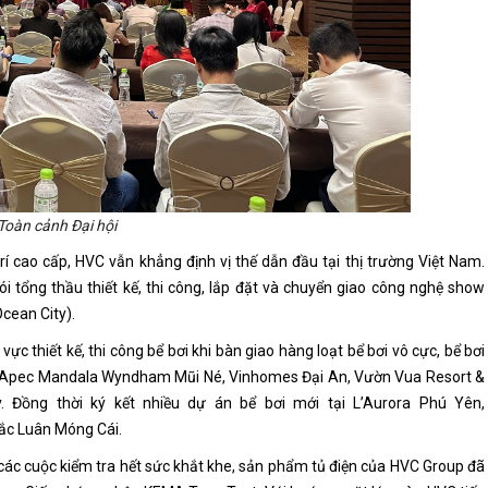
Toàn cảnh Đại hội
 trí cao cấp, HVC vẫn khẳng định vị thế dẫn đầu tại thị trường Việt Nam.
i tổng thầu thiết kế, thi công, lắp đặt và chuyển giao công nghệ show
cean City).
 thiết kế, thi công bể bơi khi bàn giao hàng loạt bể bơi vô cực, bể bơi
án: Apec Mandala Wyndham Mũi Né, Vinhomes Đại An, Vườn Vua Resort &
y. Đồng thời ký kết nhiều dự án bể bơi mới tại L’Aurora Phú Yên,
ắc Luân Móng Cái.
a các cuộc kiểm tra hết sức khắt khe, sản phẩm tủ điện của HVC Group đã