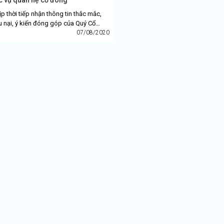
ịp thời tiếp nhận thông tin thắc mắc,
u nại, ý kiến đóng góp của Quý Cổ
, Công ty Cổ phần Đầu tư và Công
07/08/2020
 HVC thông...