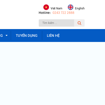
Việt Nam
English
Hotline:
0243 722 2888
NG
TUYỂN DỤNG
LIÊN HỆ