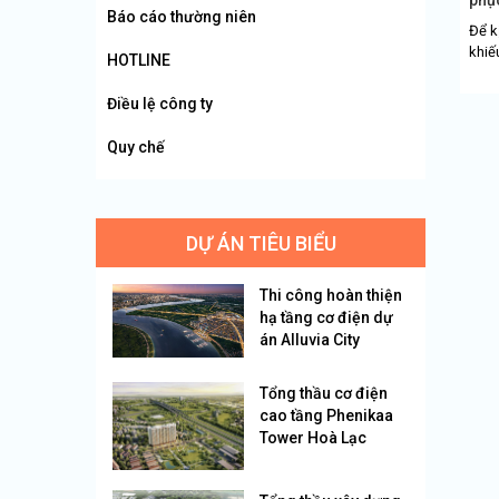
Báo cáo thường niên
Để k
khiế
HOTLINE
đông
nghệ
Điều lệ công ty
Quy chế
DỰ ÁN TIÊU BIỂU
Thi công hoàn thiện
hạ tầng cơ điện dự
án Alluvia City
Tổng thầu cơ điện
cao tầng Phenikaa
Tower Hoà Lạc