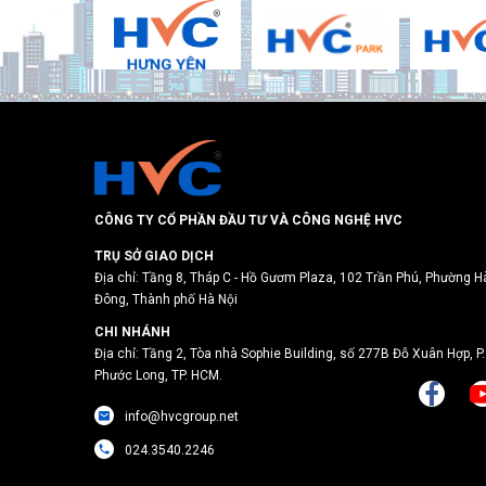
CÔNG TY CỔ PHẦN ĐẦU TƯ VÀ CÔNG NGHỆ HVC
TRỤ SỞ GIAO DỊCH
Địa chỉ: Tầng 8, Tháp C - Hồ Gươm Plaza, 102 Trần Phú, Phường H
Đông, Thành phố Hà Nội
CHI NHÁNH
Địa chỉ: Tầng 2, Tòa nhà Sophie Building, số 277B Đỗ Xuân Hợp, P.
Phước Long, TP. HCM.
info@hvcgroup.net
024.3540.2246