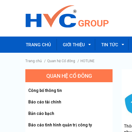
GROUP
TRANG CHỦ
GIỚI THIỆU
TIN TỨC
Trang chủ
/
Quan hệ Cổ đông
/
HOTLINE
QUAN HỆ CỔ ĐÔNG
Công bố thông tin
Báo cáo tài chính
Bản cáo bạch
Báo cáo tình hình quản trị công ty
Thôn
phụ