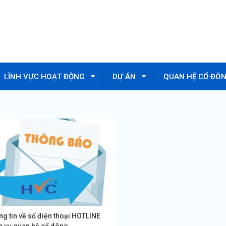
LĨNH VỰC HOẠT ĐỘNG
DỰ ÁN
QUAN HỆ CỔ ĐÔ
g tin về số điện thoại HOTLINE
c vụ quan hệ cổ đông