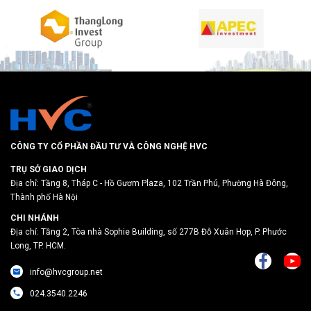
CÔNG TY CỔ PHẦN ĐẦU TƯ VÀ CÔNG NGHỆ HVC
TRỤ SỞ GIAO DỊCH
Địa chỉ: Tầng 8, Tháp C - Hồ Gươm Plaza, 102 Trần Phú, Phường Hà Đông,
Thành phố Hà Nội
CHI NHÁNH
Địa chỉ: Tầng 2, Tòa nhà Sophie Building, số 277B Đỗ Xuân Hợp, P. Phước
Long, TP. HCM.
info@hvcgroup.net
024.3540.2246