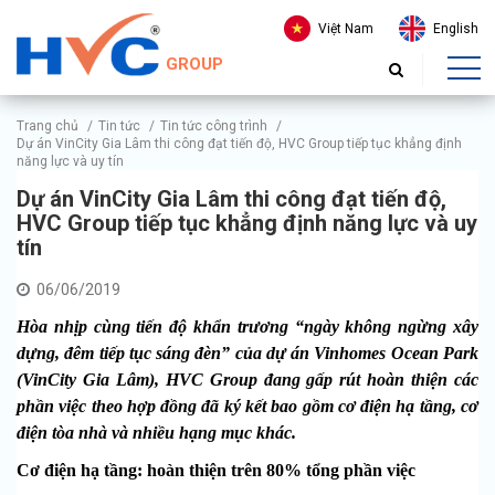
Việt Nam
English
GROUP
Trang chủ
/
Tin tức
/
Tin tức công trình
/
Dự án VinCity Gia Lâm thi công đạt tiến độ, HVC Group tiếp tục khẳng định
năng lực và uy tín
Dự án VinCity Gia Lâm thi công đạt tiến độ,
HVC Group tiếp tục khẳng định năng lực và uy
tín
06/06/2019
Hòa nhịp cùng tiến độ khẩn trương “ngày không ngừng xây
dựng, đêm tiếp tục sáng đèn” của dự án
Vinhomes Ocean Park
(
VinCity
Gia Lâm)
, HVC Group đang gấp rút hoàn thiện các
phần việc theo hợp đồng đã ký kết bao gồm cơ điện hạ tầng, cơ
điện tòa nhà và nhiều hạng mục khác.
Cơ điện hạ tầng: hoàn thiện trên 80% tổng phần việc